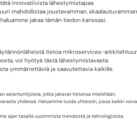
ätä innovatiivista lähestymistapaa
tuuri mahdollistaa joustavamman, skaalautuvamman
 haluamme jakaa tämän tiedon kanssasi.
käytännönläheistä tietoa mikroservices-arkkitehtuur
osta, voi hyötyä tästä lähestymistavasta.
a ymmärrettäviä ja saavutettavia kaikille.
asiantuntijoista, jotka jakavat tietonsa mielellään.
parasta yhdessä. Haluamme luoda yhteisön, jossa kaikki voiva
e ajan tasalla uusimmista trendeistä ja teknologioista.