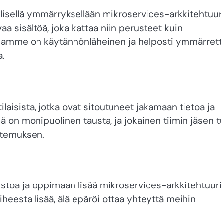
ällisellä ymmärryksellään mikroservices-arkkitehtuur
a sisältöä, joka kattaa niin perusteet kuin
amme on käytännönläheinen ja helposti ymmärrett
a.
isista, jotka ovat sitoutuneet jakamaan tietoa ja
ä on monipuolinen tausta, ja jokainen tiimin jäsen 
ntemuksen.
toa ja oppimaan lisää mikroservices-arkkitehtuuri
iheesta lisää, älä epäröi ottaa yhteyttä meihin