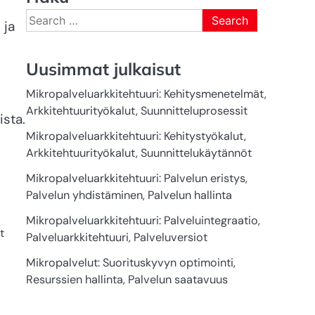
Search
 ja
for:
Uusimmat julkaisut
Mikropalveluarkkitehtuuri: Kehitysmenetelmät,
Arkkitehtuurityökalut, Suunnitteluprosessit
ista.
Mikropalveluarkkitehtuuri: Kehitystyökalut,
Arkkitehtuurityökalut, Suunnittelukäytännöt
Mikropalveluarkkitehtuuri: Palvelun eristys,
Palvelun yhdistäminen, Palvelun hallinta
Mikropalveluarkkitehtuuri: Palveluintegraatio,
t
Palveluarkkitehtuuri, Palveluversiot
Mikropalvelut: Suorituskyvyn optimointi,
Resurssien hallinta, Palvelun saatavuus