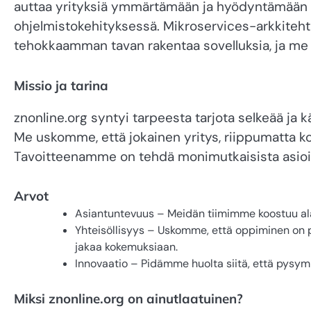
auttaa yrityksiä ymmärtämään ja hyödyntämään t
ohjelmistokehityksessä. Mikroservices-arkkiteh
tehokkaamman tavan rakentaa sovelluksia, ja me
Missio ja tarina
znonline.org syntyi tarpeesta tarjota selkeää ja 
Me uskomme, että jokainen yritys, riippumatta ko
Tavoitteenamme on tehdä monimutkaisista asioist
Arvot
Asiantuntevuus – Meidän tiimimme koostuu alan 
Yhteisöllisyys – Uskomme, että oppiminen on 
jakaa kokemuksiaan.
Innovaatio – Pidämme huolta siitä, että pysymm
Miksi znonline.org on ainutlaatuinen?