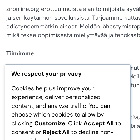
znonline.org erottuu muista alan toimijoista syv
ja sen käytännön sovelluksista. Tarjoamme kattava
edistyneemmätkin aiheet. Meidän lähestymistap
mikä tekee oppimisesta miellyttävää ja tehokast
Tiimimme
Meidän tiimimme koostuu intohimoisista ammattila
We respect your privacy
kokemuksia mikroservices-arkkitehtuurista. Meill
mukanaan ainutlaatuisen näkökulman ja asiantu
Cookies help us improve your
experience, deliver personalized
Tervetuloa mukaan!
content, and analyze traffic. You can
choose which cookies to allow by
Me kutsumme sinut tutkimaan znonline.org -sivus
clicking
Customize
. Click
Accept All
to
Jos sinulla on kysymyksiä tai haluat keskustella a
consent or
Reject All
to decline non-
osoitteessa
hello@znonline.org
.