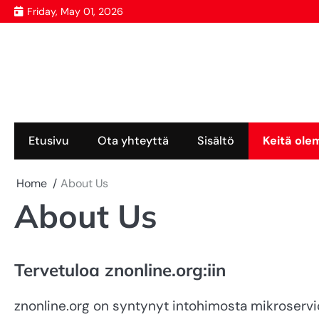
Skip
Friday, May 01, 2026
to
content
Etusivu
Ota yhteyttä
Sisältö
Keitä ol
Home
About Us
About Us
Tervetuloa znonline.org:iin
znonline.org on syntynyt intohimosta mikroserv