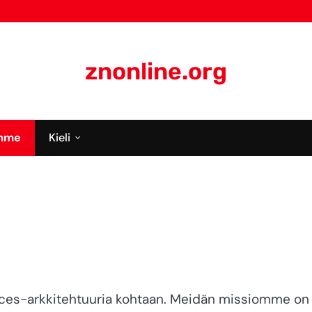
znonline.org
emme
Kieli
ices-arkkitehtuuria kohtaan. Meidän missiomme on