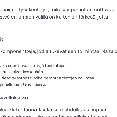
enäisen työskentelyn, mikä voi parantaa tuottavuutt
yö eri tiimien välillä on kuitenkin tärkeää, jotta
it
 komponentteja, jotka tukevat sen toimintaa. Näitä o
otka suorittavat tiettyjä toimintoja.
ommunikoivat keskenään.
a tietovarastonsa, mikä parantaa tietojen hallintaa.
ja hallinnan tehokkaasti.
sovelluksissa
luarkkitehtuuria, koska se mahdollistaa nopean
iksi verkkopalvelut ja mobiilisovellukset voivat