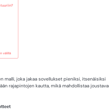
htuuriin?
 välillä
malli, joka jakaa sovellukset pieniksi, itsenäisiksi
ään rajapintojen kautta, mikä mahdollistaa joustav
tteet