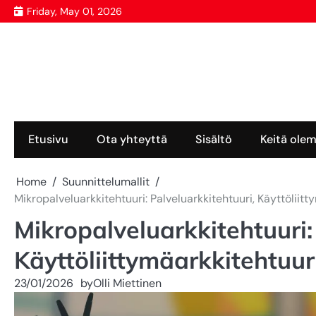
Skip
Friday, May 01, 2026
to
content
Etusivu
Ota yhteyttä
Sisältö
Keitä ole
Home
Suunnittelumallit
Mikropalveluarkkitehtuuri: Palveluarkkitehtuuri, Käyttöliitt
Mikropalveluarkkitehtuuri:
Käyttöliittymäarkkitehtuur
23/01/2026
by
Olli Miettinen