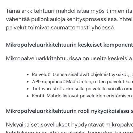
Tämä arkkitehtuuri mahdollistaa myös tiimien its
vähentää pullonkauloja kehitysprosessissa. Yhteist
palvelut toimivat saumattomasti yhdessä.
Mikropalveluarkkitehtuurin keskeiset komponent
Mikropalveluarkkitehtuurissa on useita keskeisiä
Palvelut: Itsensä sisältävät ohjelmistoyksiköt, j
API-rajapinnat: Määrittelee, miten palvelut k
Tietovarastot: Jokaisella palvelulla voi olla om
Kontit: Mahdollistavat palveluiden eristämisen 
Mikropalveluarkkitehtuurin rooli nykyaikaisissa 
Nykyaikaiset sovellukset hyödyntävät mikropalve
kehityksen ja joustavan skaalautuvuuden. Esimerk