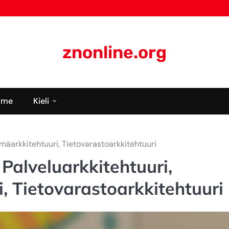
znonline.org
mme
Kieli
ymäarkkitehtuuri, Tietovarastoarkkitehtuuri
 Palveluarkkitehtuuri,
i, Tietovarastoarkkitehtuuri