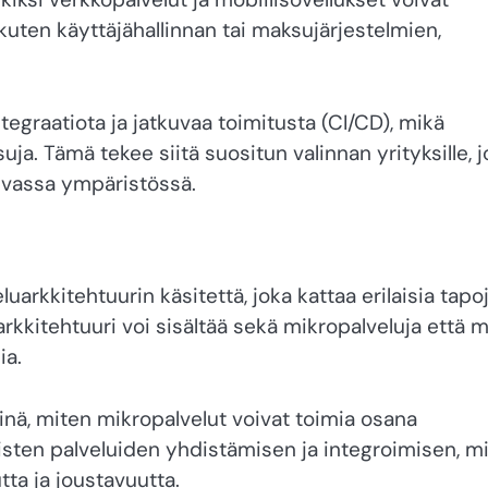
kuten käyttäjähallinnan tai maksujärjestelmien,
egraatiota ja jatkuvaa toimitusta (CI/CD), mikä
uja. Tämä tekee siitä suositun valinnan yrityksille, j
uvassa ympäristössä.
arkkitehtuurin käsitettä, joka kattaa erilaisia tapo
uarkkitehtuuri voi sisältää sekä mikropalveluja että 
ia.
iinä, miten mikropalvelut voivat toimia osana
isten palveluiden yhdistämisen ja integroimisen, m
ta ja joustavuutta.