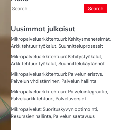
Search
for:
Uusimmat julkaisut
Mikropalveluarkkitehtuuri: Kehitysmenetelmät,
Arkkitehtuurityökalut, Suunnitteluprosessit
Mikropalveluarkkitehtuuri: Kehitystyökalut,
Arkkitehtuurityökalut, Suunnittelukäytännöt
Mikropalveluarkkitehtuuri: Palvelun eristys,
Palvelun yhdistäminen, Palvelun hallinta
Mikropalveluarkkitehtuuri: Palveluintegraatio,
Palveluarkkitehtuuri, Palveluversiot
Mikropalvelut: Suorituskyvyn optimointi,
Resurssien hallinta, Palvelun saatavuus