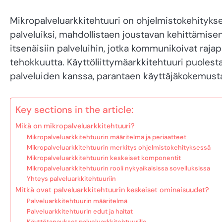
Mikropalveluarkkitehtuuri on ohjelmistokehityksen 
palveluiksi, mahdollistaen joustavan kehittämise
itsenäisiin palveluihin, jotka kommunikoivat rajap
tehokkuutta. Käyttöliittymäarkkitehtuuri puolest
palveluiden kanssa, parantaen käyttäjäkokemusta
Key sections in the article:
Mikä on mikropalveluarkkitehtuuri?
Mikropalveluarkkitehtuurin määritelmä ja periaatteet
Mikropalveluarkkitehtuurin merkitys ohjelmistokehityksessä
Mikropalveluarkkitehtuurin keskeiset komponentit
Mikropalveluarkkitehtuurin rooli nykyaikaisissa sovelluksissa
Yhteys palveluarkkitehtuuriin
Mitkä ovat palveluarkkitehtuurin keskeiset ominaisuudet?
Palveluarkkitehtuurin määritelmä
Palveluarkkitehtuurin edut ja haitat
Käyttötapaukset palveluarkkitehtuurille