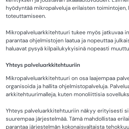
hyödyntää mikropalveluja erilaisten toimintojen, 
toteuttamiseen.
Mikropalveluarkkitehtuuri tukee myös jatkuvaa int
parantaa ohjelmistojen laatua ja nopeuttaa julkais
haluavat pysyä kilpailukykyisinä nopeasti muutt
Yhteys palveluarkkitehtuuriin
Mikropalveluarkkitehtuuri on osa laajempaa palvelu
organisoida ja hallita ohjelmistopalveluja. Palvel
arkkitehtuurimalleja, kuten monoliittisia sovelluks
Yhteys palveluarkkitehtuuriin näkyy erityisesti s
suurempaa järjestelmää. Tämä mahdollistaa erila
parantaa järjestelmän kokonaisvaltaista tehokkuut