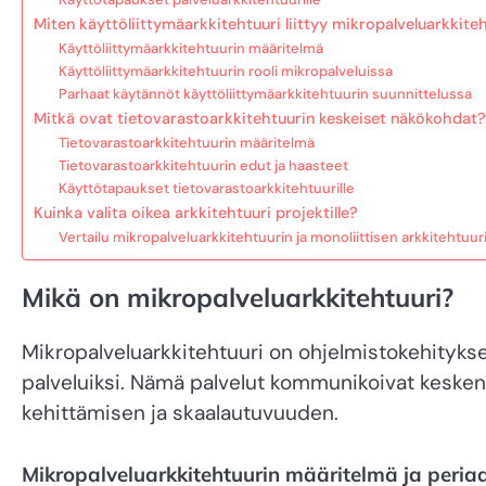
Miten käyttöliittymäarkkitehtuuri liittyy mikropalveluarkkite
Käyttöliittymäarkkitehtuurin määritelmä
Käyttöliittymäarkkitehtuurin rooli mikropalveluissa
Parhaat käytännöt käyttöliittymäarkkitehtuurin suunnittelussa
Mitkä ovat tietovarastoarkkitehtuurin keskeiset näkökohdat?
Tietovarastoarkkitehtuurin määritelmä
Tietovarastoarkkitehtuurin edut ja haasteet
Käyttötapaukset tietovarastoarkkitehtuurille
Kuinka valita oikea arkkitehtuuri projektille?
Vertailu mikropalveluarkkitehtuurin ja monoliittisen arkkitehtuurin
Mikä on mikropalveluarkkitehtuuri?
Mikropalveluarkkitehtuuri on ohjelmistokehityksen 
palveluiksi. Nämä palvelut kommunikoivat kesken
kehittämisen ja skaalautuvuuden.
Mikropalveluarkkitehtuurin määritelmä ja periaa