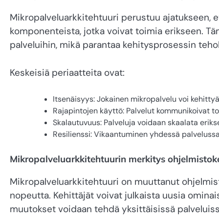
Mikropalveluarkkitehtuuri perustuu ajatukseen, et
komponenteista, jotka voivat toimia erikseen. Tämä
palveluihin, mikä parantaa kehitysprosessin teho
Keskeisiä periaatteita ovat:
Itsenäisyys: Jokainen mikropalvelu voi kehitty
Rajapintojen käyttö: Palvelut kommunikoivat to
Skalautuvuus: Palveluja voidaan skaalata erik
Resilienssi: Vikaantuminen yhdessä palvelussa 
Mikropalveluarkkitehtuurin merkitys ohjelmistok
Mikropalveluarkkitehtuuri on muuttanut ohjelmist
nopeutta. Kehittäjät voivat julkaista uusia omina
muutokset voidaan tehdä yksittäisissä palveluis