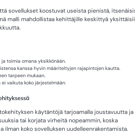
tä sovellukset koostuvat useista pienistä, itsenäisi
 malli mahdollistaa kehittäjille keskittyä yksittäisi
kkuutta.
ä ja toimia omana yksikkönään.
istensa kanssa hyvin määriteltyjen rajapintojen kautta.
seen tarpeen mukaan.
ei vaikuta koko järjestelmään.
ehityksessä
okehityksen käytäntöjä tarjoamalla joustavuutta ja
isuuksia tai korjata virheitä nopeammin, koska
sa ilman koko sovelluksen uudelleenrakentamista.