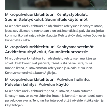
Mikropalveluarkkitehtuuri: Kehitystyökalut,
Suunnittelutyökalut, Suunnittelukäytännöt
Mikropalveluarkkitehtuuri on ohjelmistokehityksen lähestymistapa,
jossa sovellukset rakennetaan pienistä, itsenäisistä palveluista, jotka
kommunikoivat rajapintojen kautta. Kehitystyökalut, kuten Docker ja
Kubernetes, sekä…
Mikropalveluarkkitehtuuri: Kehitysmenetelmät,
Arkkitehtuurityökalut, Suunnitteluprosessit
Mikropalveluarkkitehtuuri on ohjelmistokehityksen malli, jossa
sovellukset koostuvat pienistä, itsenäisistä palveluista, mikä
mahdollistaa joustavamman kehityksen ja skaalautuvuuden.
Kehitysmenetelmät, kuten Agile ja…
Mikropalveluarkkitehtuuri: Palvelun hallinta,
Palvelun kehitys, Palvelun käyttö
Mikropalveluarkkitehtuuri tarjoaa joustavan ja skaalautuvan
lähestymistavan palveluiden hallintaan ja kehittämiseen itsenäisten
palveluiden avulla. Tehokas hallinta edellyttää oikeiden työkalujen ja
käytäntöjen…