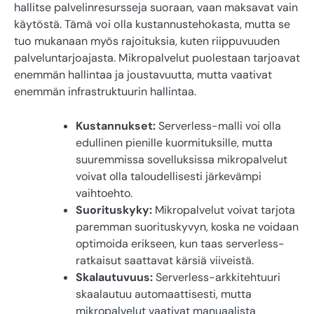
hallitse palvelinresursseja suoraan, vaan maksavat vain
käytöstä. Tämä voi olla kustannustehokasta, mutta se
tuo mukanaan myös rajoituksia, kuten riippuvuuden
palveluntarjoajasta. Mikropalvelut puolestaan tarjoavat
enemmän hallintaa ja joustavuutta, mutta vaativat
enemmän infrastruktuurin hallintaa.
Kustannukset:
Serverless-malli voi olla
edullinen pienille kuormituksille, mutta
suuremmissa sovelluksissa mikropalvelut
voivat olla taloudellisesti järkevämpi
vaihtoehto.
Suorituskyky:
Mikropalvelut voivat tarjota
paremman suorituskyvyn, koska ne voidaan
optimoida erikseen, kun taas serverless-
ratkaisut saattavat kärsiä viiveistä.
Skalautuvuus:
Serverless-arkkitehtuuri
skaalautuu automaattisesti, mutta
mikropalvelut vaativat manuaalista