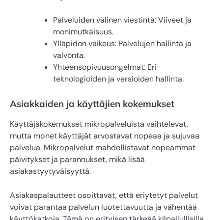
Palveluiden välinen viestintä: Viiveet ja
monimutkaisuus.
Ylläpidon vaikeus: Palvelujen hallinta ja
valvonta.
Yhteensopivuusongelmat: Eri
teknologioiden ja versioiden hallinta.
Asiakkaiden ja käyttäjien kokemukset
Käyttäjäkokemukset mikropalveluista vaihtelevat,
mutta monet käyttäjät arvostavat nopeaa ja sujuvaa
palvelua. Mikropalvelut mahdollistavat nopeammat
päivitykset ja parannukset, mikä lisää
asiakastyytyväisyyttä.
Asiakaspalautteet osoittavat, että eriytetyt palvelut
voivat parantaa palvelun luotettavuutta ja vähentää
käyttökatkoja. Tämä on erityisen tärkeää kilpailullisilla