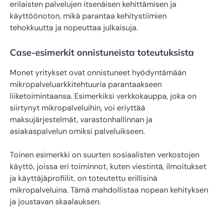
erilaisten palvelujen itsenäisen kehittämisen ja
käyttöönoton, mikä parantaa kehitystiimien
tehokkuutta ja nopeuttaa julkaisuja.
Case-esimerkit onnistuneista toteutuksista
Monet yritykset ovat onnistuneet hyödyntämään
mikropalveluarkkitehtuuria parantaakseen
liiketoimintaansa. Esimerkiksi verkkokauppa, joka on
siirtynyt mikropalveluihin, voi eriyttää
maksujärjestelmät, varastonhallinnan ja
asiakaspalvelun omiksi palveluikseen.
Toinen esimerkki on suurten sosiaalisten verkostojen
käyttö, joissa eri toiminnot, kuten viestintä, ilmoitukset
ja käyttäjäprofiilit, on toteutettu erillisinä
mikropalveluina. Tämä mahdollistaa nopean kehityksen
ja joustavan skaalauksen.