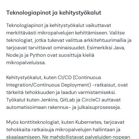
Teknologiapinot ja kehitystyökalut
Teknologiapinot ja kehitystyökalut vaikuttavat
merkittävästi mikropalvelujen kehittämiseen. Valitse
teknologiat, jotka tukevat valittua arkkitehtuurimallia ja
tarjoavat tarvittavat ominaisuudet. Esimerkiksi Java,
Node.js ja Python ovat suosittuja kieliä
mikropalveluissa.
Kehitystyökalut, kuten CI/CD (Continuous
Integration/Continuous Deployment) -ratkaisut, ovat
tärkeitä tehokkuuden ja laadun varmistamiseksi.
Työkalut kuten Jenkins, GitLab ja CircleCI auttavat
automatisoimaan rakennus- ja julkaisuprosesseja.
Myös konttiteknologiat, kuten Kubernetes, tarjoavat
tehokkaita ratkaisuja mikropalvelujen hallintaan ja
skaalaamiseen. Ne mahdollistavat palveluiden nopean