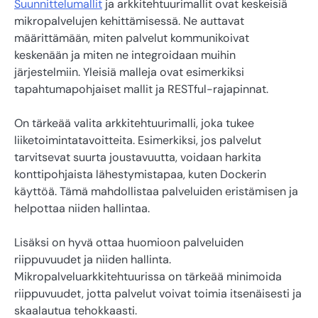
Suunnittelumallit
ja arkkitehtuurimallit ovat keskeisiä
mikropalvelujen kehittämisessä. Ne auttavat
määrittämään, miten palvelut kommunikoivat
keskenään ja miten ne integroidaan muihin
järjestelmiin. Yleisiä malleja ovat esimerkiksi
tapahtumapohjaiset mallit ja RESTful-rajapinnat.
On tärkeää valita arkkitehtuurimalli, joka tukee
liiketoimintatavoitteita. Esimerkiksi, jos palvelut
tarvitsevat suurta joustavuutta, voidaan harkita
konttipohjaista lähestymistapaa, kuten Dockerin
käyttöä. Tämä mahdollistaa palveluiden eristämisen ja
helpottaa niiden hallintaa.
Lisäksi on hyvä ottaa huomioon palveluiden
riippuvuudet ja niiden hallinta.
Mikropalveluarkkitehtuurissa on tärkeää minimoida
riippuvuudet, jotta palvelut voivat toimia itsenäisesti ja
skaalautua tehokkaasti.