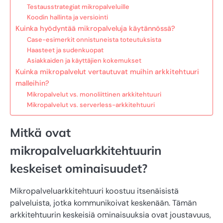
Testausstrategiat mikropalveluille
Koodin hallinta ja versiointi
Kuinka hyödyntää mikropalveluja käytännössä?
Case-esimerkit onnistuneista toteutuksista
Haasteet ja sudenkuopat
Asiakkaiden ja käyttäjien kokemukset
Kuinka mikropalvelut vertautuvat muihin arkkitehtuuri
malleihin?
Mikropalvelut vs. monoliittinen arkkitehtuuri
Mikropalvelut vs. serverless-arkkitehtuuri
Mitkä ovat
mikropalveluarkkitehtuurin
keskeiset ominaisuudet?
Mikropalveluarkkitehtuuri koostuu itsenäisistä
palveluista, jotka kommunikoivat keskenään. Tämän
arkkitehtuurin keskeisiä ominaisuuksia ovat joustavuus,