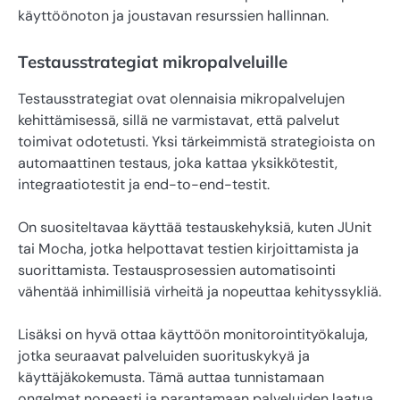
käyttöönoton ja joustavan resurssien hallinnan.
Testausstrategiat mikropalveluille
Testausstrategiat ovat olennaisia mikropalvelujen
kehittämisessä, sillä ne varmistavat, että palvelut
toimivat odotetusti. Yksi tärkeimmistä strategioista on
automaattinen testaus, joka kattaa yksikkötestit,
integraatiotestit ja end-to-end-testit.
On suositeltavaa käyttää testauskehyksiä, kuten JUnit
tai Mocha, jotka helpottavat testien kirjoittamista ja
suorittamista. Testausprosessien automatisointi
vähentää inhimillisiä virheitä ja nopeuttaa kehityssykliä.
Lisäksi on hyvä ottaa käyttöön monitorointityökaluja,
jotka seuraavat palveluiden suorituskykyä ja
käyttäjäkokemusta. Tämä auttaa tunnistamaan
ongelmat nopeasti ja parantamaan palveluiden laatua