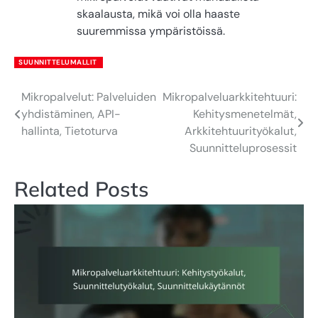
skaalausta, mikä voi olla haaste
suuremmissa ympäristöissä.
SUUNNITTELUMALLIT
Mikropalvelut: Palveluiden
Mikropalveluarkkitehtuuri:
Post
yhdistäminen, API-
Kehitysmenetelmät,
navigation
hallinta, Tietoturva
Arkkitehtuurityökalut,
Suunnitteluprosessit
Related Posts