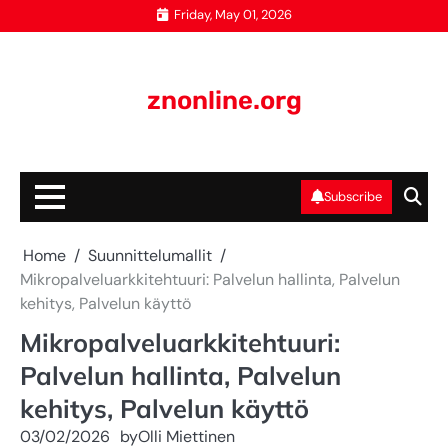
Skip
Friday, May 01, 2026
to
content
znonline.org
Subscribe
Home
Suunnittelumallit
Mikropalveluarkkitehtuuri: Palvelun hallinta, Palvelun
kehitys, Palvelun käyttö
Mikropalveluarkkitehtuuri:
Palvelun hallinta, Palvelun
kehitys, Palvelun käyttö
03/02/2026
by
Olli Miettinen