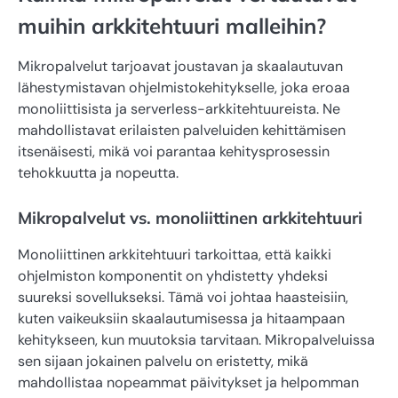
muihin arkkitehtuuri malleihin?
Mikropalvelut tarjoavat joustavan ja skaalautuvan
lähestymistavan ohjelmistokehitykselle, joka eroaa
monoliittisista ja serverless-arkkitehtuureista. Ne
mahdollistavat erilaisten palveluiden kehittämisen
itsenäisesti, mikä voi parantaa kehitysprosessin
tehokkuutta ja nopeutta.
Mikropalvelut vs. monoliittinen arkkitehtuuri
Monoliittinen arkkitehtuuri tarkoittaa, että kaikki
ohjelmiston komponentit on yhdistetty yhdeksi
suureksi sovellukseksi. Tämä voi johtaa haasteisiin,
kuten vaikeuksiin skaalautumisessa ja hitaampaan
kehitykseen, kun muutoksia tarvitaan. Mikropalveluissa
sen sijaan jokainen palvelu on eristetty, mikä
mahdollistaa nopeammat päivitykset ja helpomman