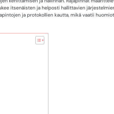
ujen kehittämisen ja hallinnan. Rajapinnat määrittele
e itsenäisten ja helposti hallittavien järjestelmie
apintojen ja protokollien kautta, mikä vaatii huomio