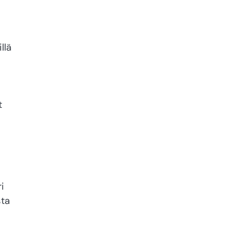
llä
t
i
sta