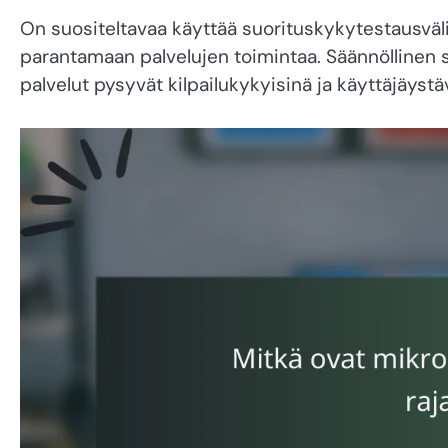
On suositeltavaa käyttää suorituskykytestausväli
parantamaan palvelujen toimintaa. Säännöllinen su
palvelut pysyvät kilpailukykyisinä ja käyttäjäystäv