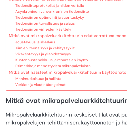
Tiedonsiirtoprotokollat ja niiden vertailu
Asynkroninen vs. synkroninen tiedonsiirto
Tiedonsiirron optimointi ja suorituskyky
Tiedonsiirron turvallisuus ja salaus
Tiedonsiirron virheiden käsittely
Mitkä ovat mikropalveluarkkitehtuurin edut verrattuna monoli
Joustavuus ja skaalaus
Tiimien itsenäisyys ja kehityssyklit
Vikakestävyys ja ylläpidettävyys
Kustannustehokkuus ja resurssien käyttö
Esimerkkejä menestyvistä mikropalveluista
Mitkä ovat haasteet mikropalveluarkkitehtuurin käyttöönoto
Monimutkaisuus ja hallinta
Verkko- ja viestintäongelmat
Mitkä ovat mikropalveluarkkitehtuurin 
Mikropalveluarkkitehtuurin keskeiset tilat ovat pal
mikropalvelujen kehittämisen, käyttöönoton ja hal