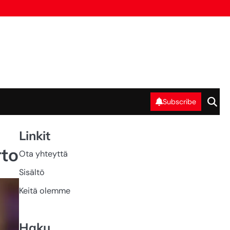
Subscribe
Linkit
rto
Ota yhteyttä
Sisältö
Keitä olemme
Haku