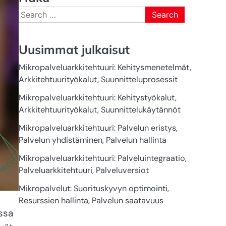
Search
for:
Uusimmat julkaisut
Mikropalveluarkkitehtuuri: Kehitysmenetelmät,
Arkkitehtuurityökalut, Suunnitteluprosessit
Mikropalveluarkkitehtuuri: Kehitystyökalut,
Arkkitehtuurityökalut, Suunnittelukäytännöt
Mikropalveluarkkitehtuuri: Palvelun eristys,
Palvelun yhdistäminen, Palvelun hallinta
Mikropalveluarkkitehtuuri: Palveluintegraatio,
Palveluarkkitehtuuri, Palveluversiot
Mikropalvelut: Suorituskyvyn optimointi,
Resurssien hallinta, Palvelun saatavuus
ssa