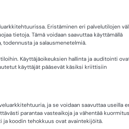
rkkitehtuurissa. Eristäminen eri palvelutilojen väli
uojaa tietoja. Tämä voidaan saavuttaa käyttämällä
mia, todennusta ja salausmenetelmiä.
loihin. Käyttäjäoikeuksien hallinta ja auditointi ova
uutetut käyttäjät pääsevät käsiksi kriittisiin
luarkkitehtuuria, ja se voidaan saavuttaa useilla er
kittävästi parantaa vasteaikoja ja vähentää kuormitu
i ja koodin tehokkuus ovat avaintekijöitä.