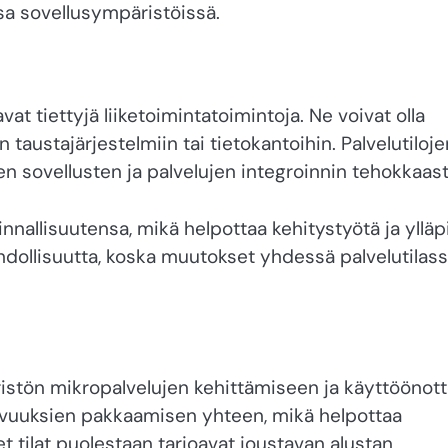
sa sovellusympäristöissä.
avat tiettyjä liiketoimintatoimintoja. Ne voivat olla
 taustajärjestelmiin tai tietokantoihin. Palvelutiloje
ten sovellusten ja palvelujen integroinnin tehokkaast
innallisuutensa, mikä helpottaa kehitystyötä ja ylläp
ollisuutta, koska muutokset yhdessä palvelutilas
ristön mikropalvelujen kehittämiseen ja käyttöönot
ppuvuuksien pakkaamisen yhteen, mikä helpottaa
et tilat puolestaan tarjoavat joustavan alustan