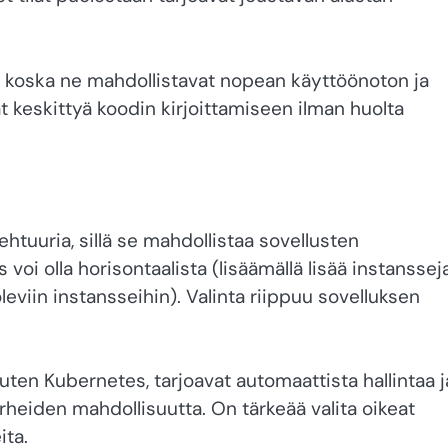
t, koska ne mahdollistavat nopean käyttöönoton ja
at keskittyä koodin kirjoittamiseen ilman huolta
htuuria, sillä se mahdollistaa sovellusten
i olla horisontaalista (lisäämällä lisää instanssej
oleviin instansseihin). Valinta riippuu sovelluksen
kuten Kubernetes, tarjoavat automaattista hallintaa j
rheiden mahdollisuutta. On tärkeää valita oikeat
ita.