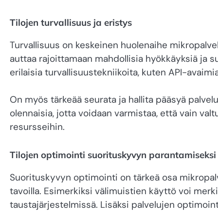
Tilojen turvallisuus ja eristys
Turvallisuus on keskeinen huolenaihe mikropalvelua
auttaa rajoittamaan mahdollisia hyökkäyksiä ja s
erilaisia turvallisuustekniikoita, kuten API-avai
On myös tärkeää seurata ja hallita pääsyä palveluti
olennaisia, jotta voidaan varmistaa, että vain valt
resursseihin.
Tilojen optimointi suorituskyvyn parantamiseksi
Suorituskyvyn optimointi on tärkeä osa mikropalve
tavoilla. Esimerkiksi välimuistien käyttö voi mer
taustajärjestelmissä. Lisäksi palvelujen optimoint