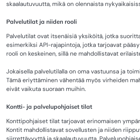
skaalautuvuutta, mikä on olennaista nykyaikaisis
Palvelutilat ja niiden rooli
Palvelutilat ovat itsenäisiä yksiköitä, jotka suoritt
esimerkiksi API-rajapintoja, jotka tarjoavat pääsyn
rooli on keskeinen, sillä ne mahdollistavat erilais
Jokaisella palvelutilalla on oma vastuunsa ja toim
Tämä eriyttäminen vähentää myös virheiden mahd
eivät vaikuta suoraan muihin.
Kontti- ja palvelupohjaiset tilat
Konttipohjaiset tilat tarjoavat erinomaisen ympä
Kontit mahdollistavat sovellusten ja niiden rii
siirrettävyyttä ja skaalautuvuutta. Palvelupohjais