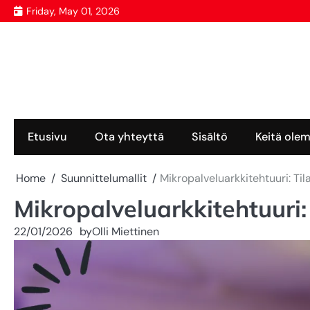
Skip
Friday, May 01, 2026
to
content
Etusivu
Ota yhteyttä
Sisältö
Keitä ole
Home
Suunnittelumallit
Mikropalveluarkkitehtuuri: Til
Mikropalveluarkkitehtuuri: 
22/01/2026
by
Olli Miettinen