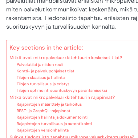
palvelutilat mahdollistavat erilaisten mikropalvel
miten palvelut kommunikoivat keskenään, mikä tuke
rakentamista. Tiedonsiirto tapahtuu erilaisten raj
suorituskyvyn ja turvallisuuden kannalta.
Key sections in the article:
Mitkä ovat mikropalveluarkkitehtuurin keskeiset tilat?
Palvelutilat ja niiden rooli
Kontti- ja palvelupohjaiset tilat
Tilojen skaalaus ja hallinta
Tilojen turvallisuus ja eristys
Tilojen optimointi suorituskyvyn parantamiseksi
Mitkä ovat mikropalveluarkkitehtuurin rajapinnat?
Rajapintojen määrittely ja tarkoitus
REST- ja GraphQL-rajapinnat
Rajapintojen hallinta ja dokumentointi
Rajapintojen turvallisuus ja autentikointi
Rajapintojen versionhallinta
Kuinka tiedonsiirto tapahtuu mikropalveluarkkitehtuurissa?