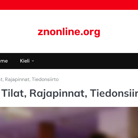
znonline.org
mme
Kieli
at, Rajapinnat, Tiedonsiirto
Tilat, Rajapinnat, Tiedonsii