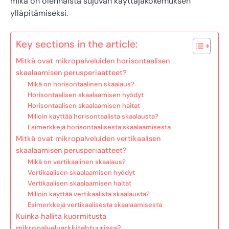
mikä on olennaista sujuvan käyttäjäkokemuksen
ylläpitämiseksi.
Key sections in the article:
Mitkä ovat mikropalveluiden horisontaalisen
skaalaamisen perusperiaatteet?
Mikä on horisontaalinen skaalaus?
Horisontaalisen skaalaamisen hyödyt
Horisontaalisen skaalaamisen haitat
Milloin käyttää horisontaalista skaalausta?
Esimerkkejä horisontaalisesta skaalaamisesta
Mitkä ovat mikropalveluiden vertikaalisen
skaalaamisen perusperiaatteet?
Mikä on vertikaalinen skaalaus?
Vertikaalisen skaalaamisen hyödyt
Vertikaalisen skaalaamisen haitat
Milloin käyttää vertikaalista skaalausta?
Esimerkkejä vertikaalisesta skaalaamisesta
Kuinka hallita kuormitusta
mikropalveluarkkitehtuurissa?