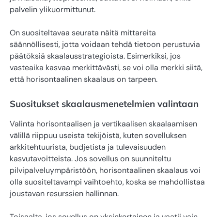
palvelin ylikuormittunut.
On suositeltavaa seurata näitä mittareita
säännöllisesti, jotta voidaan tehdä tietoon perustuvia
päätöksiä skaalausstrategioista. Esimerkiksi, jos
vasteaika kasvaa merkittävästi, se voi olla merkki siitä,
että horisontaalinen skaalaus on tarpeen.
Suositukset skaalausmenetelmien valintaan
Valinta horisontaalisen ja vertikaalisen skaalaamisen
välillä riippuu useista tekijöistä, kuten sovelluksen
arkkitehtuurista, budjetista ja tulevaisuuden
kasvutavoitteista. Jos sovellus on suunniteltu
pilvipalveluympäristöön, horisontaalinen skaalaus voi
olla suositeltavampi vaihtoehto, koska se mahdollistaa
joustavan resurssien hallinnan.
Toisaalta, jos sovellus on yksinkertainen ja vaatii vain