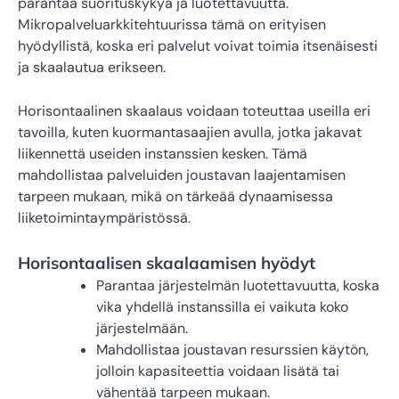
parantaa suorituskykyä ja luotettavuutta.
Mikropalveluarkkitehtuurissa tämä on erityisen
hyödyllistä, koska eri palvelut voivat toimia itsenäisesti
ja skaalautua erikseen.
Horisontaalinen skaalaus voidaan toteuttaa useilla eri
tavoilla, kuten kuormantasaajien avulla, jotka jakavat
liikennettä useiden instanssien kesken. Tämä
mahdollistaa palveluiden joustavan laajentamisen
tarpeen mukaan, mikä on tärkeää dynaamisessa
liiketoimintaympäristössä.
Horisontaalisen skaalaamisen hyödyt
Parantaa järjestelmän luotettavuutta, koska
vika yhdellä instanssilla ei vaikuta koko
järjestelmään.
Mahdollistaa joustavan resurssien käytön,
jolloin kapasiteettia voidaan lisätä tai
vähentää tarpeen mukaan.