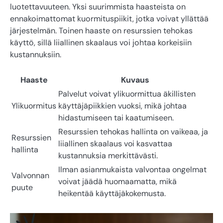
luotettavuuteen. Yksi suurimmista haasteista on
ennakoimattomat kuormituspiikit, jotka voivat yllättää
järjestelmän. Toinen haaste on resurssien tehokas
käyttö, sillä liiallinen skaalaus voi johtaa korkeisiin
kustannuksiin.
Haaste
Kuvaus
Palvelut voivat ylikuormittua äkillisten
Ylikuormitus
käyttäjäpiikkien vuoksi, mikä johtaa
hidastumiseen tai kaatumiseen.
Resurssien tehokas hallinta on vaikeaa, ja
Resurssien
liiallinen skaalaus voi kasvattaa
hallinta
kustannuksia merkittävästi.
Ilman asianmukaista valvontaa ongelmat
Valvonnan
voivat jäädä huomaamatta, mikä
puute
heikentää käyttäjäkokemusta.