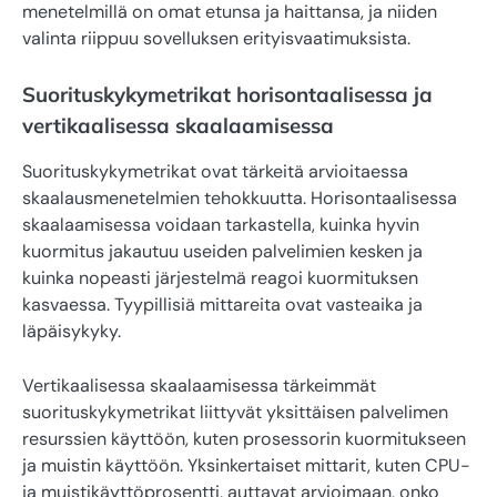
menetelmillä on omat etunsa ja haittansa, ja niiden
valinta riippuu sovelluksen erityisvaatimuksista.
Suorituskykymetrikat horisontaalisessa ja
vertikaalisessa skaalaamisessa
Suorituskykymetrikat ovat tärkeitä arvioitaessa
skaalausmenetelmien tehokkuutta. Horisontaalisessa
skaalaamisessa voidaan tarkastella, kuinka hyvin
kuormitus jakautuu useiden palvelimien kesken ja
kuinka nopeasti järjestelmä reagoi kuormituksen
kasvaessa. Tyypillisiä mittareita ovat vasteaika ja
läpäisykyky.
Vertikaalisessa skaalaamisessa tärkeimmät
suorituskykymetrikat liittyvät yksittäisen palvelimen
resurssien käyttöön, kuten prosessorin kuormitukseen
ja muistin käyttöön. Yksinkertaiset mittarit, kuten CPU-
ja muistikäyttöprosentti, auttavat arvioimaan, onko