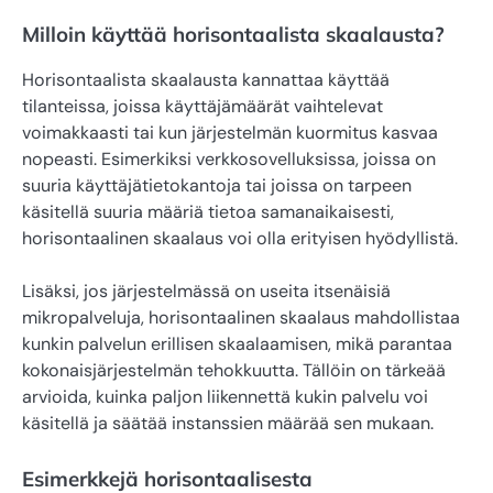
Milloin käyttää horisontaalista skaalausta?
Horisontaalista skaalausta kannattaa käyttää
tilanteissa, joissa käyttäjämäärät vaihtelevat
voimakkaasti tai kun järjestelmän kuormitus kasvaa
nopeasti. Esimerkiksi verkkosovelluksissa, joissa on
suuria käyttäjätietokantoja tai joissa on tarpeen
käsitellä suuria määriä tietoa samanaikaisesti,
horisontaalinen skaalaus voi olla erityisen hyödyllistä.
Lisäksi, jos järjestelmässä on useita itsenäisiä
mikropalveluja, horisontaalinen skaalaus mahdollistaa
kunkin palvelun erillisen skaalaamisen, mikä parantaa
kokonaisjärjestelmän tehokkuutta. Tällöin on tärkeää
arvioida, kuinka paljon liikennettä kukin palvelu voi
käsitellä ja säätää instanssien määrää sen mukaan.
Esimerkkejä horisontaalisesta