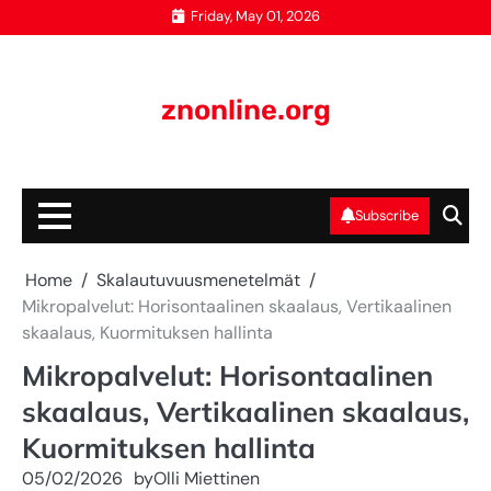
Skip
Friday, May 01, 2026
to
content
znonline.org
Subscribe
Home
Skalautuvuusmenetelmät
Mikropalvelut: Horisontaalinen skaalaus, Vertikaalinen
skaalaus, Kuormituksen hallinta
Mikropalvelut: Horisontaalinen
skaalaus, Vertikaalinen skaalaus,
Kuormituksen hallinta
05/02/2026
by
Olli Miettinen