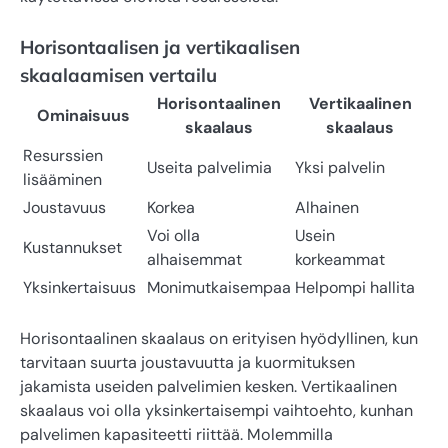
Horisontaalisen ja vertikaalisen
skaalaamisen vertailu
Horisontaalinen
Vertikaalinen
Ominaisuus
skaalaus
skaalaus
Resurssien
Useita palvelimia
Yksi palvelin
lisääminen
Joustavuus
Korkea
Alhainen
Voi olla
Usein
Kustannukset
alhaisemmat
korkeammat
Yksinkertaisuus
Monimutkaisempaa
Helpompi hallita
Horisontaalinen skaalaus on erityisen hyödyllinen, kun
tarvitaan suurta joustavuutta ja kuormituksen
jakamista useiden palvelimien kesken. Vertikaalinen
skaalaus voi olla yksinkertaisempi vaihtoehto, kunhan
palvelimen kapasiteetti riittää. Molemmilla