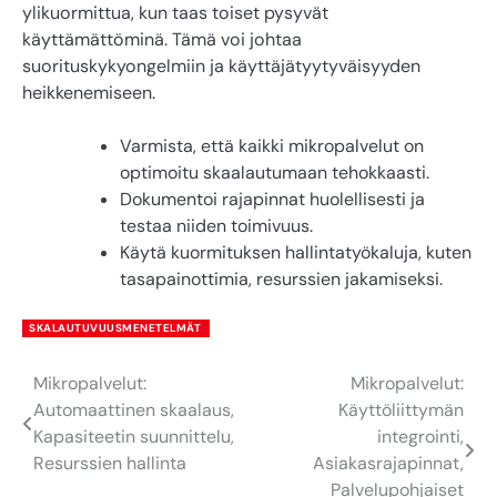
ylikuormittua, kun taas toiset pysyvät
käyttämättöminä. Tämä voi johtaa
suorituskykyongelmiin ja käyttäjätyytyväisyyden
heikkenemiseen.
Varmista, että kaikki mikropalvelut on
optimoitu skaalautumaan tehokkaasti.
Dokumentoi rajapinnat huolellisesti ja
testaa niiden toimivuus.
Käytä kuormituksen hallintatyökaluja, kuten
tasapainottimia, resurssien jakamiseksi.
SKALAUTUVUUSMENETELMÄT
Mikropalvelut:
Mikropalvelut:
Post
Automaattinen skaalaus,
Käyttöliittymän
navigation
Kapasiteetin suunnittelu,
integrointi,
Resurssien hallinta
Asiakasrajapinnat,
Palvelupohjaiset