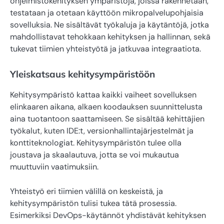
ohjelmistokehityksen ympäristöjä, joissa rakennetaan,
testataan ja otetaan käyttöön mikropalvelupohjaisia
sovelluksia. Ne sisältävät työkaluja ja käytäntöjä, jotka
mahdollistavat tehokkaan kehityksen ja hallinnan, sekä
tukevat tiimien yhteistyötä ja jatkuvaa integraatiota.
Yleiskatsaus kehitysympäristöön
Kehitysympäristö kattaa kaikki vaiheet sovelluksen
elinkaaren aikana, alkaen koodauksen suunnittelusta
aina tuotantoon saattamiseen. Se sisältää kehittäjien
työkalut, kuten IDE:t, versionhallintajärjestelmät ja
konttiteknologiat. Kehitysympäristön tulee olla
joustava ja skaalautuva, jotta se voi mukautua
muuttuviin vaatimuksiin.
Yhteistyö eri tiimien välillä on keskeistä, ja
kehitysympäristön tulisi tukea tätä prosessia.
Esimerkiksi DevOps-käytännöt yhdistävät kehityksen