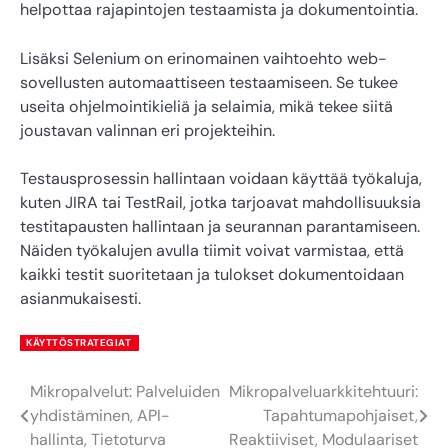
helpottaa rajapintojen testaamista ja dokumentointia.
Lisäksi Selenium on erinomainen vaihtoehto web-
sovellusten automaattiseen testaamiseen. Se tukee
useita ohjelmointikieliä ja selaimia, mikä tekee siitä
joustavan valinnan eri projekteihin.
Testausprosessin hallintaan voidaan käyttää työkaluja,
kuten JIRA tai TestRail, jotka tarjoavat mahdollisuuksia
testitapausten hallintaan ja seurannan parantamiseen.
Näiden työkalujen avulla tiimit voivat varmistaa, että
kaikki testit suoritetaan ja tulokset dokumentoidaan
asianmukaisesti.
KÄYTTÖSTRATEGIAT
Mikropalvelut: Palveluiden
Mikropalveluarkkitehtuuri:
Post
yhdistäminen, API-
Tapahtumapohjaiset,
navigation
hallinta, Tietoturva
Reaktiiviset, Modulaariset