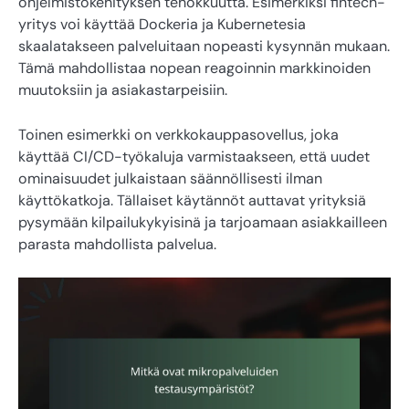
ohjelmistokehityksen tehokkuutta. Esimerkiksi fintech-
yritys voi käyttää Dockeria ja Kubernetesia
skaalatakseen palveluitaan nopeasti kysynnän mukaan.
Tämä mahdollistaa nopean reagoinnin markkinoiden
muutoksiin ja asiakastarpeisiin.
Toinen esimerkki on verkkokauppasovellus, joka
käyttää CI/CD-työkaluja varmistaakseen, että uudet
ominaisuudet julkaistaan säännöllisesti ilman
käyttökatkoja. Tällaiset käytännöt auttavat yrityksiä
pysymään kilpailukykyisinä ja tarjoamaan asiakkailleen
parasta mahdollista palvelua.