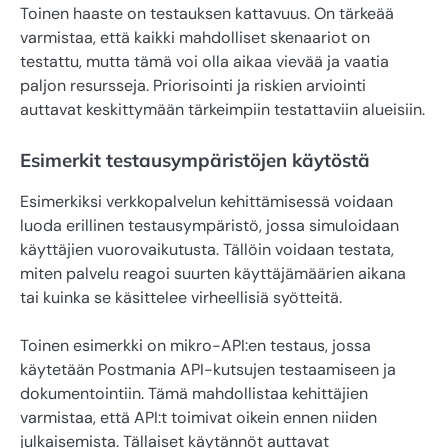
Toinen haaste on testauksen kattavuus. On tärkeää
varmistaa, että kaikki mahdolliset skenaariot on
testattu, mutta tämä voi olla aikaa vievää ja vaatia
paljon resursseja. Priorisointi ja riskien arviointi
auttavat keskittymään tärkeimpiin testattaviin alueisiin.
Esimerkit testausympäristöjen käytöstä
Esimerkiksi verkkopalvelun kehittämisessä voidaan
luoda erillinen testausympäristö, jossa simuloidaan
käyttäjien vuorovaikutusta. Tällöin voidaan testata,
miten palvelu reagoi suurten käyttäjämäärien aikana
tai kuinka se käsittelee virheellisiä syötteitä.
Toinen esimerkki on mikro-API:en testaus, jossa
käytetään Postmania API-kutsujen testaamiseen ja
dokumentointiin. Tämä mahdollistaa kehittäjien
varmistaa, että API:t toimivat oikein ennen niiden
julkaisemista. Tällaiset käytännöt auttavat