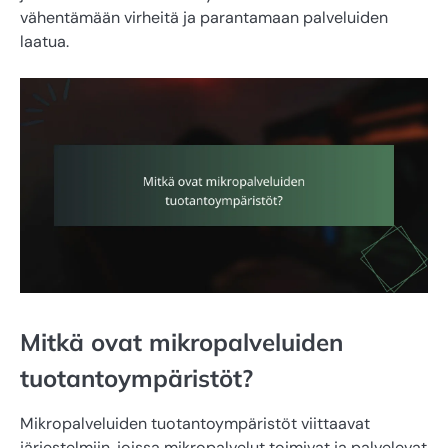
vähentämään virheitä ja parantamaan palveluiden
laatua.
Mitkä ovat mikropalveluiden
tuotantoympäristöt?
Mikropalveluiden tuotantoympäristöt viittaavat
järjestelmiin, joissa mikropalvelut toimivat ja palvelevat