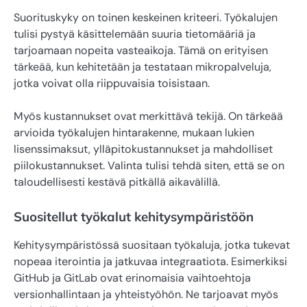
Suorituskyky on toinen keskeinen kriteeri. Työkalujen
tulisi pystyä käsittelemään suuria tietomääriä ja
tarjoamaan nopeita vasteaikoja. Tämä on erityisen
tärkeää, kun kehitetään ja testataan mikropalveluja,
jotka voivat olla riippuvaisia toisistaan.
Myös kustannukset ovat merkittävä tekijä. On tärkeää
arvioida työkalujen hintarakenne, mukaan lukien
lisenssimaksut, ylläpitokustannukset ja mahdolliset
piilokustannukset. Valinta tulisi tehdä siten, että se on
taloudellisesti kestävä pitkällä aikavälillä.
Suositellut työkalut kehitysympäristöön
Kehitysympäristössä suositaan työkaluja, jotka tukevat
nopeaa iterointia ja jatkuvaa integraatiota. Esimerkiksi
GitHub ja GitLab ovat erinomaisia vaihtoehtoja
versionhallintaan ja yhteistyöhön. Ne tarjoavat myös