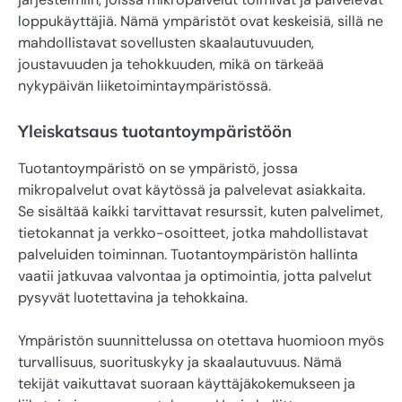
loppukäyttäjiä. Nämä ympäristöt ovat keskeisiä, sillä ne
mahdollistavat sovellusten skaalautuvuuden,
joustavuuden ja tehokkuuden, mikä on tärkeää
nykypäivän liiketoimintaympäristössä.
Yleiskatsaus tuotantoympäristöön
Tuotantoympäristö on se ympäristö, jossa
mikropalvelut ovat käytössä ja palvelevat asiakkaita.
Se sisältää kaikki tarvittavat resurssit, kuten palvelimet,
tietokannat ja verkko-osoitteet, jotka mahdollistavat
palveluiden toiminnan. Tuotantoympäristön hallinta
vaatii jatkuvaa valvontaa ja optimointia, jotta palvelut
pysyvät luotettavina ja tehokkaina.
Ympäristön suunnittelussa on otettava huomioon myös
turvallisuus, suorituskyky ja skaalautuvuus. Nämä
tekijät vaikuttavat suoraan käyttäjäkokemukseen ja