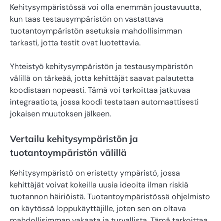
Kehitysympäristössä voi olla enemmän joustavuutta,
kun taas testausympäristön on vastattava
tuotantoympäristön asetuksia mahdollisimman
tarkasti, jotta testit ovat luotettavia.
Yhteistyö kehitysympäristön ja testausympäristön
välillä on tärkeää, jotta kehittäjät saavat palautetta
koodistaan nopeasti. Tämä voi tarkoittaa jatkuvaa
integraatiota, jossa koodi testataan automaattisesti
jokaisen muutoksen jälkeen.
Vertailu kehitysympäristön ja
tuotantoympäristön välillä
Kehitysympäristö on eristetty ympäristö, jossa
kehittäjät voivat kokeilla uusia ideoita ilman riskiä
tuotannon häiriöistä. Tuotantoympäristössä ohjelmisto
on käytössä loppukäyttäjille, joten sen on oltava
mahdollisimman vakaata ja turvallista. Tämä tarkoittaa,