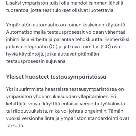
Lisäksi ympäristön tulisi olla mahdollisimman lähellä
tuotantoa, jotta testitulokset olisivat luotettavia.
Ympäristön automaatio on toinen keskeinen käytäntö.
Automatisoimalla testausprosessit voidaan vähentää
inhimillisiä virheitä ja parantaa tehokkuutta. Esimerkiksi
jatkuva integraatio (CI) ja jatkuva toimitus (CD) ovat
hyviä käytäntöjä, jotka auttavat pitämään
testausprosessin sujuvana.
Yleiset haasteet testausympäristössä
Yksi suurimmista haasteista testausympäristössä on
ympäristön yhdenmukaisuuden ylläpitäminen. Eri
kehittäjät voivat käyttää erilaisia versioita työkaluista
tai riippuvuuksista, mikä voi johtaa ongelmiin. Tämän
vuoksi versionhallinta ja ympäristön standardointi ovat
tärkeitä.