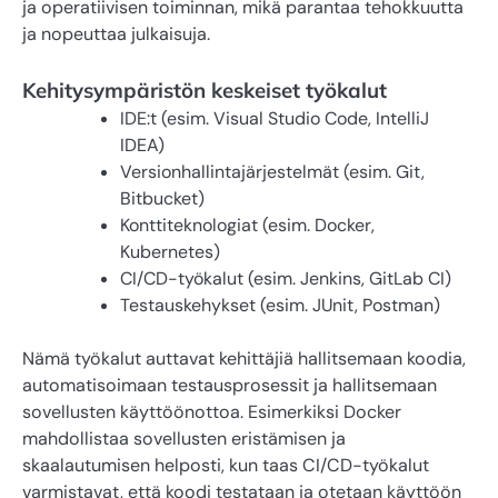
ja operatiivisen toiminnan, mikä parantaa tehokkuutta
ja nopeuttaa julkaisuja.
Kehitysympäristön keskeiset työkalut
IDE:t (esim. Visual Studio Code, IntelliJ
IDEA)
Versionhallintajärjestelmät (esim. Git,
Bitbucket)
Konttiteknologiat (esim. Docker,
Kubernetes)
CI/CD-työkalut (esim. Jenkins, GitLab CI)
Testauskehykset (esim. JUnit, Postman)
Nämä työkalut auttavat kehittäjiä hallitsemaan koodia,
automatisoimaan testausprosessit ja hallitsemaan
sovellusten käyttöönottoa. Esimerkiksi Docker
mahdollistaa sovellusten eristämisen ja
skaalautumisen helposti, kun taas CI/CD-työkalut
varmistavat, että koodi testataan ja otetaan käyttöön