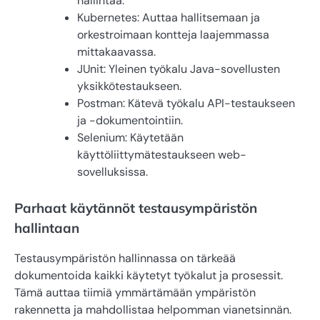
hallintaa.
Kubernetes: Auttaa hallitsemaan ja
orkestroimaan kontteja laajemmassa
mittakaavassa.
JUnit: Yleinen työkalu Java-sovellusten
yksikkötestaukseen.
Postman: Kätevä työkalu API-testaukseen
ja -dokumentointiin.
Selenium: Käytetään
käyttöliittymätestaukseen web-
sovelluksissa.
Parhaat käytännöt testausympäristön
hallintaan
Testausympäristön hallinnassa on tärkeää
dokumentoida kaikki käytetyt työkalut ja prosessit.
Tämä auttaa tiimiä ymmärtämään ympäristön
rakennetta ja mahdollistaa helpomman vianetsinnän.