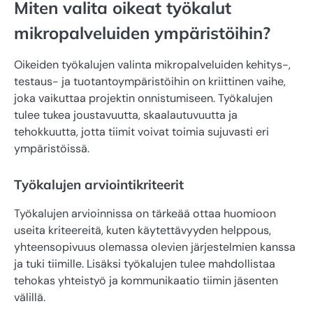
Miten valita oikeat työkalut
mikropalveluiden ympäristöihin?
Oikeiden työkalujen valinta mikropalveluiden kehitys-,
testaus- ja tuotantoympäristöihin on kriittinen vaihe,
joka vaikuttaa projektin onnistumiseen. Työkalujen
tulee tukea joustavuutta, skaalautuvuutta ja
tehokkuutta, jotta tiimit voivat toimia sujuvasti eri
ympäristöissä.
Työkalujen arviointikriteerit
Työkalujen arvioinnissa on tärkeää ottaa huomioon
useita kriteereitä, kuten käytettävyyden helppous,
yhteensopivuus olemassa olevien järjestelmien kanssa
ja tuki tiimille. Lisäksi työkalujen tulee mahdollistaa
tehokas yhteistyö ja kommunikaatio tiimin jäsenten
välillä.