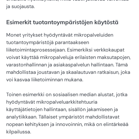
ja suojausta.
Esimerkit tuotantoympäristöjen käytöstä
Monet yritykset hyödyntävät mikropalveluiden
tuotantoympäristöjä parantaakseen
liiketoimintaprosessejaan. Esimerkiksi verkkokaupat
voivat käyttää mikropalveluja erilaisten maksutapojen,
varastonhallinnan ja asiakaspalvelun hallintaan. Tämä
mahdollistaa joustavan ja skaalautuvan ratkaisun, joka
voi kasvaa liiketoiminnan mukana.
Toinen esimerkki on sosiaalisen median alustat, jotka
hyödyntävät mikropalveluarkkitehtuuria
käyttäjätietojen hallintaan, sisällön jakamiseen ja
analytiikkaan. Tällaiset ympäristöt mahdollistavat
nopean kehityksen ja innovoinnin, mikä on elintärkeää
kilpailussa.