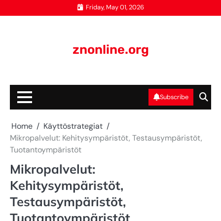
Skip
Friday, May 01, 2026
to
content
znonline.org
Subscribe
Home
Käyttöstrategiat
Mikropalvelut: Kehitysympäristöt, Testausympäristöt,
Tuotantoympäristöt
Mikropalvelut:
Kehitysympäristöt,
Testausympäristöt,
Tuotantoympäristöt