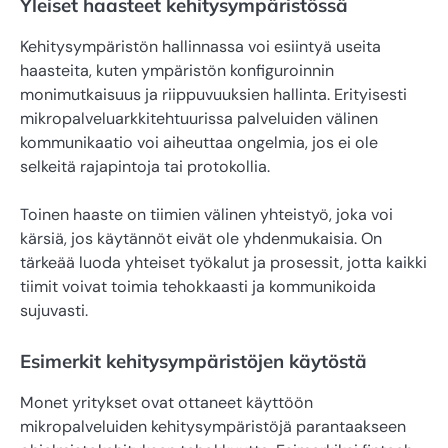
Yleiset haasteet kehitysympäristössä
Kehitysympäristön hallinnassa voi esiintyä useita
haasteita, kuten ympäristön konfiguroinnin
monimutkaisuus ja riippuvuuksien hallinta. Erityisesti
mikropalveluarkkitehtuurissa palveluiden välinen
kommunikaatio voi aiheuttaa ongelmia, jos ei ole
selkeitä rajapintoja tai protokollia.
Toinen haaste on tiimien välinen yhteistyö, joka voi
kärsiä, jos käytännöt eivät ole yhdenmukaisia. On
tärkeää luoda yhteiset työkalut ja prosessit, jotta kaikki
tiimit voivat toimia tehokkaasti ja kommunikoida
sujuvasti.
Esimerkit kehitysympäristöjen käytöstä
Monet yritykset ovat ottaneet käyttöön
mikropalveluiden kehitysympäristöjä parantaakseen