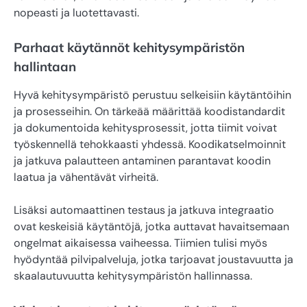
nopeasti ja luotettavasti.
Parhaat käytännöt kehitysympäristön
hallintaan
Hyvä kehitysympäristö perustuu selkeisiin käytäntöihin
ja prosesseihin. On tärkeää määrittää koodistandardit
ja dokumentoida kehitysprosessit, jotta tiimit voivat
työskennellä tehokkaasti yhdessä. Koodikatselmoinnit
ja jatkuva palautteen antaminen parantavat koodin
laatua ja vähentävät virheitä.
Lisäksi automaattinen testaus ja jatkuva integraatio
ovat keskeisiä käytäntöjä, jotka auttavat havaitsemaan
ongelmat aikaisessa vaiheessa. Tiimien tulisi myös
hyödyntää pilvipalveluja, jotka tarjoavat joustavuutta ja
skaalautuvuutta kehitysympäristön hallinnassa.