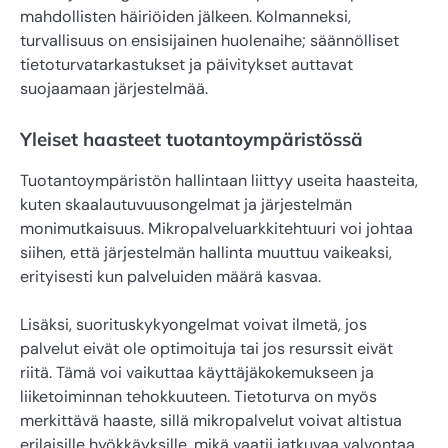
mahdollisten häiriöiden jälkeen. Kolmanneksi,
turvallisuus on ensisijainen huolenaihe; säännölliset
tietoturvatarkastukset ja päivitykset auttavat
suojaamaan järjestelmää.
Yleiset haasteet tuotantoympäristössä
Tuotantoympäristön hallintaan liittyy useita haasteita,
kuten skaalautuvuusongelmat ja järjestelmän
monimutkaisuus. Mikropalveluarkkitehtuuri voi johtaa
siihen, että järjestelmän hallinta muuttuu vaikeaksi,
erityisesti kun palveluiden määrä kasvaa.
Lisäksi, suorituskykyongelmat voivat ilmetä, jos
palvelut eivät ole optimoituja tai jos resurssit eivät
riitä. Tämä voi vaikuttaa käyttäjäkokemukseen ja
liiketoiminnan tehokkuuteen. Tietoturva on myös
merkittävä haaste, sillä mikropalvelut voivat altistua
erilaisille hyökkäyksille, mikä vaatii jatkuvaa valvontaa