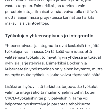
vastaa tarpeita. Esimerkiksi, jos tarvitset vain
perustoimintoja, ilmaiset versiot voivat olla riittäviä,
mutta laajemmissa projekteissa kannattaa harkita
maksullisia vaihtoehtoja.
Työkalujen yhteensopivuus ja integraatio
Yhteensopivuus ja integraatio ovat keskeisiä tekijöitä
työkalujen valinnassa. On tärkeää varmistaa, että
valitsemasi työkalut toimivat hyvin yhdessä ja tukevat
nykyisiä järjestelmiäsi. Esimerkiksi Dockerin ja
Kubernetesin yhdistäminen on yleinen käytäntö, mutta
on myös muita työkaluja, jotka voivat täydentää näitä.
Lisäksi on hyödyllistä tarkistaa, tarjoavatko työkalut
valmiita integraatioita muihin ohjelmistoihin, kuten
CI/CD-työkaluihin tai pilvipalveluihin. Tämä voi
helpottaa työskentelyä ja parantaa tehokkuutta.