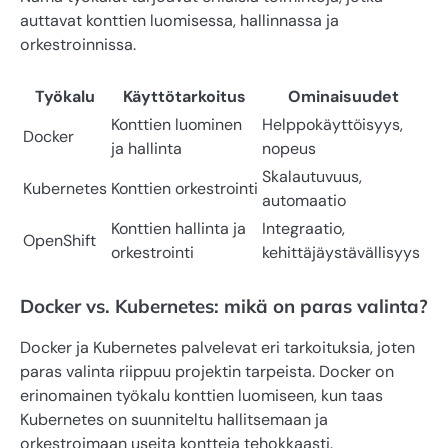
auttavat konttien luomisessa, hallinnassa ja
orkestroinnissa.
Työkalu
Käyttötarkoitus
Ominaisuudet
Konttien luominen
Helppokäyttöisyys,
Docker
ja hallinta
nopeus
Skalautuvuus,
Kubernetes
Konttien orkestrointi
automaatio
Konttien hallinta ja
Integraatio,
OpenShift
orkestrointi
kehittäjäystävällisyys
Docker vs. Kubernetes: mikä on paras valinta?
Docker ja Kubernetes palvelevat eri tarkoituksia, joten
paras valinta riippuu projektin tarpeista. Docker on
erinomainen työkalu konttien luomiseen, kun taas
Kubernetes on suunniteltu hallitsemaan ja
orkestroimaan useita kontteja tehokkaasti.