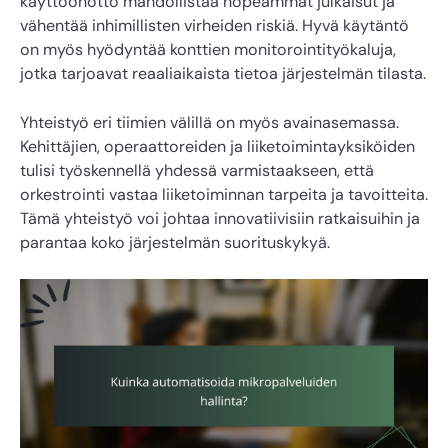
käyttöönotto mahdollistaa nopeammat julkaisut ja
vähentää inhimillisten virheiden riskiä. Hyvä käytäntö
on myös hyödyntää konttien monitorointityökaluja,
jotka tarjoavat reaaliaikaista tietoa järjestelmän tilasta.
Yhteistyö eri tiimien välillä on myös avainasemassa.
Kehittäjien, operaattoreiden ja liiketoimintayksiköiden
tulisi työskennellä yhdessä varmistaakseen, että
orkestrointi vastaa liiketoiminnan tarpeita ja tavoitteita.
Tämä yhteistyö voi johtaa innovatiivisiin ratkaisuihin ja
parantaa koko järjestelmän suorituskykyä.