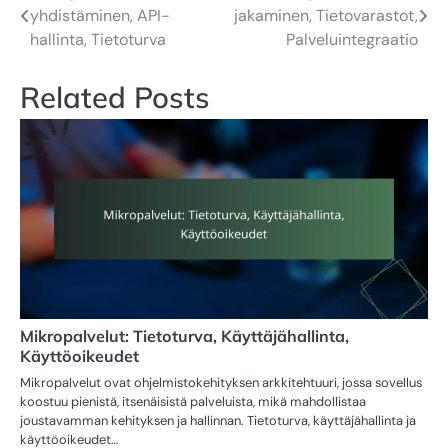
yhdistäminen, API-
jakaminen, Tietovarastot,
navigation
hallinta, Tietoturva
Palveluintegraatio
Related Posts
Mikropalvelut: Tietoturva, Käyttäjähallinta,
Käyttöoikeudet
Mikropalvelut ovat ohjelmistokehityksen arkkitehtuuri, jossa sovellus
koostuu pienistä, itsenäisistä palveluista, mikä mahdollistaa
joustavamman kehityksen ja hallinnan. Tietoturva, käyttäjähallinta ja
käyttöoikeudet…