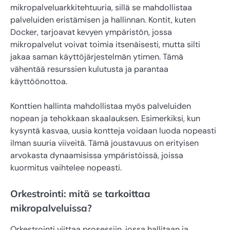
mikropalveluarkkitehtuuria, sillä se mahdollistaa
palveluiden eristämisen ja hallinnan. Kontit, kuten
Docker, tarjoavat kevyen ympäristön, jossa
mikropalvelut voivat toimia itsenäisesti, mutta silti
jakaa saman käyttöjärjestelmän ytimen. Tämä
vähentää resurssien kulutusta ja parantaa
käyttöönottoa.
Konttien hallinta mahdollistaa myös palveluiden
nopean ja tehokkaan skaalauksen. Esimerkiksi, kun
kysyntä kasvaa, uusia kontteja voidaan luoda nopeasti
ilman suuria viiveitä. Tämä joustavuus on erityisen
arvokasta dynaamisissa ympäristöissä, joissa
kuormitus vaihtelee nopeasti.
Orkestrointi: mitä se tarkoittaa
mikropalveluissa?
Orkestrointi viittaa prosessiin, jossa hallitaan ja