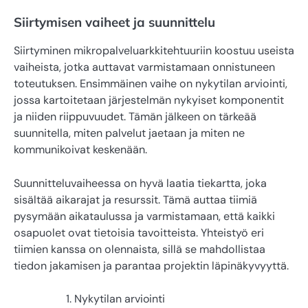
Siirtymisen vaiheet ja suunnittelu
Siirtyminen mikropalveluarkkitehtuuriin koostuu useista
vaiheista, jotka auttavat varmistamaan onnistuneen
toteutuksen. Ensimmäinen vaihe on nykytilan arviointi,
jossa kartoitetaan järjestelmän nykyiset komponentit
ja niiden riippuvuudet. Tämän jälkeen on tärkeää
suunnitella, miten palvelut jaetaan ja miten ne
kommunikoivat keskenään.
Suunnitteluvaiheessa on hyvä laatia tiekartta, joka
sisältää aikarajat ja resurssit. Tämä auttaa tiimiä
pysymään aikataulussa ja varmistamaan, että kaikki
osapuolet ovat tietoisia tavoitteista. Yhteistyö eri
tiimien kanssa on olennaista, sillä se mahdollistaa
tiedon jakamisen ja parantaa projektin läpinäkyvyyttä.
Nykytilan arviointi