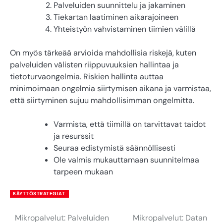
Palveluiden suunnittelu ja jakaminen
Tiekartan laatiminen aikarajoineen
Yhteistyön vahvistaminen tiimien välillä
On myös tärkeää arvioida mahdollisia riskejä, kuten
palveluiden välisten riippuvuuksien hallintaa ja
tietoturvaongelmia. Riskien hallinta auttaa
minimoimaan ongelmia siirtymisen aikana ja varmistaa,
että siirtyminen sujuu mahdollisimman ongelmitta.
Varmista, että tiimillä on tarvittavat taidot
ja resurssit
Seuraa edistymistä säännöllisesti
Ole valmis mukauttamaan suunnitelmaa
tarpeen mukaan
KÄYTTÖSTRATEGIAT
Mikropalvelut: Palveluiden
Mikropalvelut: Datan
Post