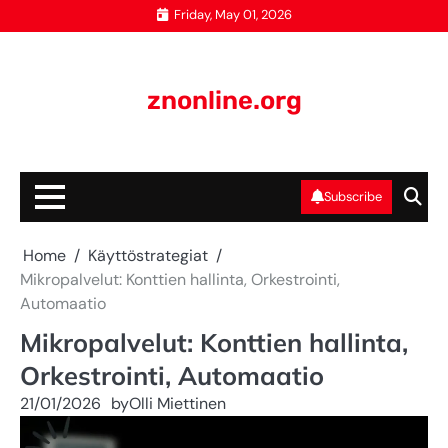
Skip
Friday, May 01, 2026
to
content
znonline.org
Subscribe
Home
Käyttöstrategiat
Mikropalvelut: Konttien hallinta, Orkestrointi,
Automaatio
Mikropalvelut: Konttien hallinta,
Orkestrointi, Automaatio
21/01/2026
by
Olli Miettinen