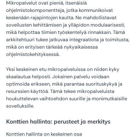
Mikropalvelut ovat pieniä, itsenäisiä
ohjelmistokomponentteja, jotka kommunikoivat
keskenään rajapintojen kautta. Ne mahdollistavat
sovellusten kehittämisen ja ylläpidon modulaarisesti,
mikä helpottaa tiimien työskentelyä rinnakkain. Tämä
arkkitehtuuri tukee jatkuvaa integraatiota ja toimitusta,
mikä on erityisen tärkeää nykyaikaisessa
ohjelmistokehityksessä.
Yksi keskeinen etu mikropalveluissa on niiden kyky
skaalautua helposti. Jokainen palvelu voidaan
optimoida erikseen, mikä parantaa suorituskykyä ja
resurssien käyttöä. Tämä tekee mikropalveluista
houkuttelevan vaihtoehdon suurille ja monimutkaisille
sovelluksille.
Konttien hallinta: perusteet ja merkitys
Konttien hallinta on keskeinen osa