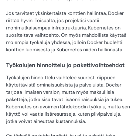
Jos tarvitset yksinkertaista konttien hallintaa, Docker
riittää hyvin. Toisaalta, jos projektisi vaatii
monimutkaisempaa infrastruktuuria, Kubernetes on
suositeltava vaihtoehto. On myös mahdollista käyttää
molempia työkaluja yhdessä, jolloin Docker huolehtii
konttien luomisesta ja Kubernetes niiden hallinnasta.
Työkalujen hinnoittelu ja pakettivaihtoehdot
Työkalujen hinnoittelu vaihtelee suuresti riippuen
käytettävistä ominaisuuksista ja palveluista. Docker
tarjoaa ilmaisen version, mutta myös maksullisia
paketteja, jotka sisältävät lisäominaisuuksia ja tukea.
Kubernetes on avoimen lähdekoodin työkalu, mutta sen
käyttö voi vaatia lisäresursseja, kuten pilvipalveluja,
jotka voivat aiheuttaa kustannuksia.
On tärkeää arvioida budjetti ja valita paketti, joka