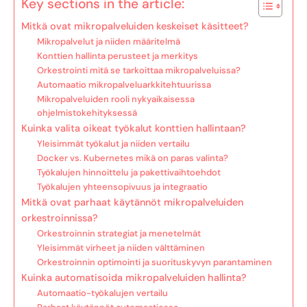
Key sections in the article:
Mitkä ovat mikropalveluiden keskeiset käsitteet?
Mikropalvelut ja niiden määritelmä
Konttien hallinta perusteet ja merkitys
Orkestrointi mitä se tarkoittaa mikropalveluissa?
Automaatio mikropalveluarkkitehtuurissa
Mikropalveluiden rooli nykyaikaisessa
ohjelmistokehityksessä
Kuinka valita oikeat työkalut konttien hallintaan?
Yleisimmät työkalut ja niiden vertailu
Docker vs. Kubernetes mikä on paras valinta?
Työkalujen hinnoittelu ja pakettivaihtoehdot
Työkalujen yhteensopivuus ja integraatio
Mitkä ovat parhaat käytännöt mikropalveluiden
orkestroinnissa?
Orkestroinnin strategiat ja menetelmät
Yleisimmät virheet ja niiden välttäminen
Orkestroinnin optimointi ja suorituskyvyn parantaminen
Kuinka automatisoida mikropalveluiden hallinta?
Automaatio-työkalujen vertailu