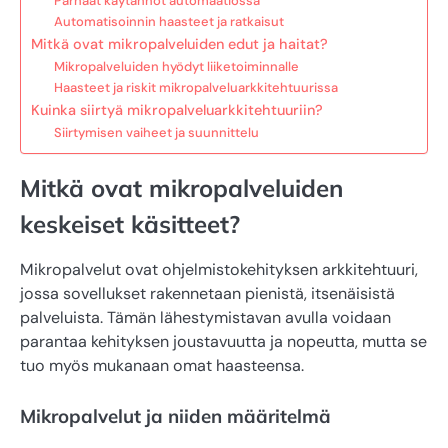
Parhaat käytännöt automaatiossa
Automatisoinnin haasteet ja ratkaisut
Mitkä ovat mikropalveluiden edut ja haitat?
Mikropalveluiden hyödyt liiketoiminnalle
Haasteet ja riskit mikropalveluarkkitehtuurissa
Kuinka siirtyä mikropalveluarkkitehtuuriin?
Siirtymisen vaiheet ja suunnittelu
Mitkä ovat mikropalveluiden
keskeiset käsitteet?
Mikropalvelut ovat ohjelmistokehityksen arkkitehtuuri,
jossa sovellukset rakennetaan pienistä, itsenäisistä
palveluista. Tämän lähestymistavan avulla voidaan
parantaa kehityksen joustavuutta ja nopeutta, mutta se
tuo myös mukanaan omat haasteensa.
Mikropalvelut ja niiden määritelmä