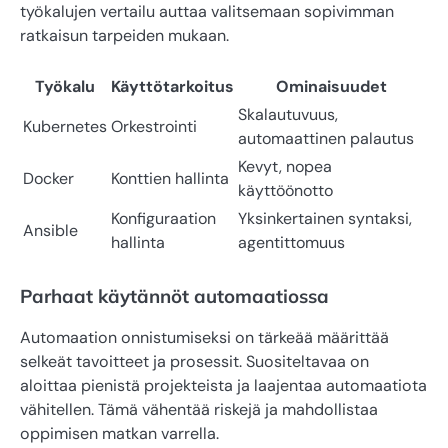
työkalujen vertailu auttaa valitsemaan sopivimman
ratkaisun tarpeiden mukaan.
Työkalu
Käyttötarkoitus
Ominaisuudet
Skalautuvuus,
Kubernetes
Orkestrointi
automaattinen palautus
Kevyt, nopea
Docker
Konttien hallinta
käyttöönotto
Konfiguraation
Yksinkertainen syntaksi,
Ansible
hallinta
agentittomuus
Parhaat käytännöt automaatiossa
Automaation onnistumiseksi on tärkeää määrittää
selkeät tavoitteet ja prosessit. Suositeltavaa on
aloittaa pienistä projekteista ja laajentaa automaatiota
vähitellen. Tämä vähentää riskejä ja mahdollistaa
oppimisen matkan varrella.