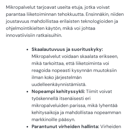
Mikropalvelut tarjoavat useita etuja, jotka voivat
parantaa liiketoiminnan tehokkuutta. Ensinnäkin, niiden
joustavuus mahdollistaa erilaisten teknologioiden ja
ohjelmointikielten käytön, mikä voi johtaa
innovatiivisiin ratkaisuihin.
Skaalautuvuus ja suorituskyky:
Mikropalvelut voidaan skaalata erikseen,
mikä tarkoittaa, että liiketoiminta voi
reagoida nopeasti kysynnän muutoksiin
ilman koko järjestelmän
uudelleenkäynnistämistä.
Nopeampi kehityssykli:
Tiimit voivat
työskennellä itsenäisesti eri
mikropalveluiden parissa, mikä lyhentää
kehitysaikoja ja mahdollistaa nopeamman
markkinoille pääsyn.
Parantunut virheiden hallinta:
Virheiden