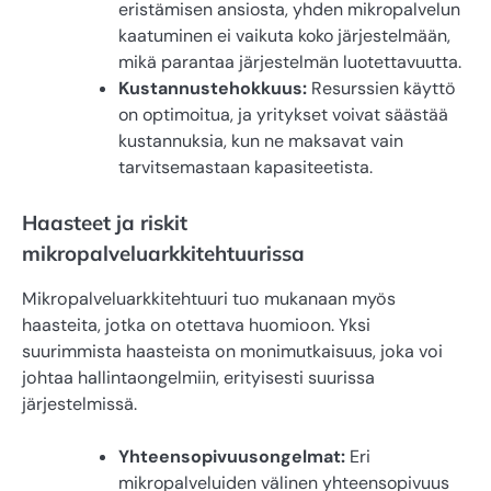
eristämisen ansiosta, yhden mikropalvelun
kaatuminen ei vaikuta koko järjestelmään,
mikä parantaa järjestelmän luotettavuutta.
Kustannustehokkuus:
Resurssien käyttö
on optimoitua, ja yritykset voivat säästää
kustannuksia, kun ne maksavat vain
tarvitsemastaan kapasiteetista.
Haasteet ja riskit
mikropalveluarkkitehtuurissa
Mikropalveluarkkitehtuuri tuo mukanaan myös
haasteita, jotka on otettava huomioon. Yksi
suurimmista haasteista on monimutkaisuus, joka voi
johtaa hallintaongelmiin, erityisesti suurissa
järjestelmissä.
Yhteensopivuusongelmat:
Eri
mikropalveluiden välinen yhteensopivuus