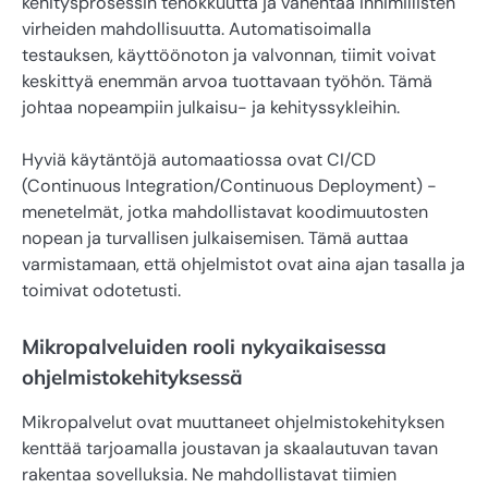
kehitysprosessin tehokkuutta ja vähentää inhimillisten
virheiden mahdollisuutta. Automatisoimalla
testauksen, käyttöönoton ja valvonnan, tiimit voivat
keskittyä enemmän arvoa tuottavaan työhön. Tämä
johtaa nopeampiin julkaisu- ja kehityssykleihin.
Hyviä käytäntöjä automaatiossa ovat CI/CD
(Continuous Integration/Continuous Deployment) -
menetelmät, jotka mahdollistavat koodimuutosten
nopean ja turvallisen julkaisemisen. Tämä auttaa
varmistamaan, että ohjelmistot ovat aina ajan tasalla ja
toimivat odotetusti.
Mikropalveluiden rooli nykyaikaisessa
ohjelmistokehityksessä
Mikropalvelut ovat muuttaneet ohjelmistokehityksen
kenttää tarjoamalla joustavan ja skaalautuvan tavan
rakentaa sovelluksia. Ne mahdollistavat tiimien