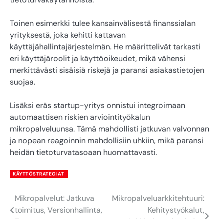
Toinen esimerkki tulee kansainvälisestä finanssialan
yrityksestä, joka kehitti kattavan
käyttäjähallintajärjestelmän. He määrittelivät tarkasti
eri käyttäjäroolit ja käyttöoikeudet, mikä vähensi
merkittävästi sisäisiä riskejä ja paransi asiakastietojen
suojaa.
Lisäksi eräs startup-yritys onnistui integroimaan
automaattisen riskien arviointityökalun
mikropalveluunsa. Tämä mahdollisti jatkuvan valvonnan
ja nopean reagoinnin mahdollisiin uhkiin, mikä paransi
heidän tietoturvatasoaan huomattavasti.
KÄYTTÖSTRATEGIAT
Mikropalvelut: Jatkuva
Mikropalveluarkkitehtuuri:
Post
toimitus, Versionhallinta,
Kehitystyökalut,
navigation