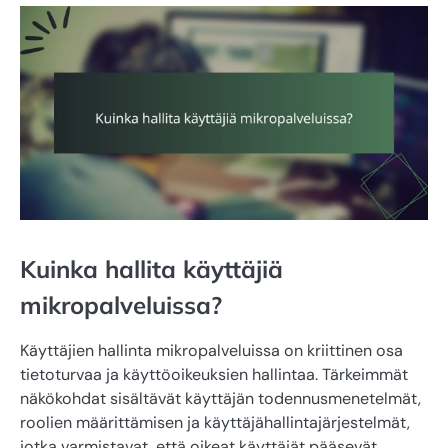
Kuinka hallita käyttäjiä
mikropalveluissa?
Käyttäjien hallinta mikropalveluissa on kriittinen osa
tietoturvaa ja käyttöoikeuksien hallintaa. Tärkeimmät
näkökohdat sisältävät käyttäjän todennusmenetelmät,
roolien määrittämisen ja käyttäjähallintajärjestelmät,
jotka varmistavat, että oikeat käyttäjät pääsevät