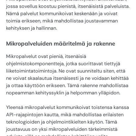
jossa sovellus koostuu pienistä, itsenäisistä palveluista.
Nämä palvelut kommunikoivat keskenään ja voivat
toimia erikseen, mikä mahdollistaa joustavamman
kehityksen ja hallinnan.
Mikropalveluiden määritelmä ja rakenne
Mikropalvelut ovat pieniä, itsenäisiä
ohjelmistokomponentteja, jotka suorittavat tiettyjä
liiketoimintatoimintoja. Ne ovat suunniteltu siten, että
ne voivat skaalautua itsenäisesti ja ne voidaan kehittää
ja ottaa käyttöön erikseen. Tämä rakenne mahdollistaa
nopeamman kehityssyklin ja helpomman ylläpidon.
Yleensä mikropalvelut kommunikoivat toistensa kanssa
API-rajapintojen kautta, mikä mahdollistaa erilaisten
teknologioiden ja ohjelmointikielten käytön. Tämä
joustavuus on yksi mikropalveluiden tärkeimmistä