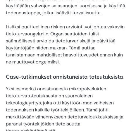
käyttäjiään vahvojen salasanojen luomisessa ja käyttää
todennustapoja, jotka lisäävät turvallisuutta.
Lisäksi puutteellinen riskien arviointi voi johtaa vakaviin
tietoturvaongelmiin. Organisaatioiden tulisi
säännöllisesti arvioida tietoturvariskejä ja päivittää
käytäntöjään niiden mukaan. Tämä auttaa
tunnistamaan mahdolliset haavoittuvuudet ennen kuin
ne muuttuvat ongelmiksi.
Case-tutkimukset onnistuneista toteutuksista
Yksi esimerkki onnistuneesta mikropalveluiden
tietoturvatoteutuksesta on suomalainen
teknologiayritys, joka otti käyttöön monivaiheisen
todennuksen kaikille työntekijöilleen. Tämä johti
merkittävään vähennykseen tietoturvaloukkauksissa ja
paransi työntekijöiden tietoisuutta
tietoturvakäytännöistä.