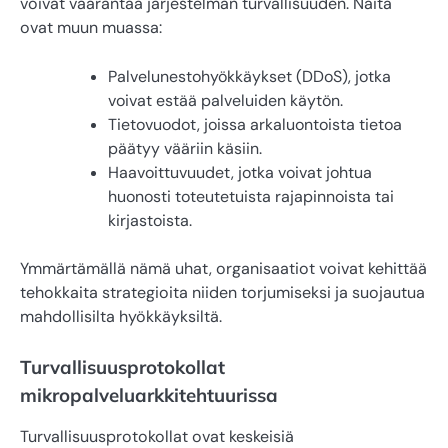
voivat vaarantaa järjestelmän turvallisuuden. Näitä
ovat muun muassa:
Palvelunestohyökkäykset (DDoS), jotka
voivat estää palveluiden käytön.
Tietovuodot, joissa arkaluontoista tietoa
päätyy vääriin käsiin.
Haavoittuvuudet, jotka voivat johtua
huonosti toteutetuista rajapinnoista tai
kirjastoista.
Ymmärtämällä nämä uhat, organisaatiot voivat kehittää
tehokkaita strategioita niiden torjumiseksi ja suojautua
mahdollisilta hyökkäyksiltä.
Turvallisuusprotokollat
mikropalveluarkkitehtuurissa
Turvallisuusprotokollat ovat keskeisiä