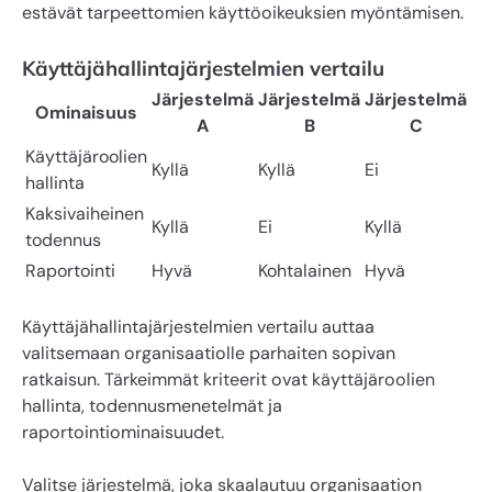
estävät tarpeettomien käyttöoikeuksien myöntämisen.
Käyttäjähallintajärjestelmien vertailu
Järjestelmä
Järjestelmä
Järjestelmä
Ominaisuus
A
B
C
Käyttäjäroolien
Kyllä
Kyllä
Ei
hallinta
Kaksivaiheinen
Kyllä
Ei
Kyllä
todennus
Raportointi
Hyvä
Kohtalainen
Hyvä
Käyttäjähallintajärjestelmien vertailu auttaa
valitsemaan organisaatiolle parhaiten sopivan
ratkaisun. Tärkeimmät kriteerit ovat käyttäjäroolien
hallinta, todennusmenetelmät ja
raportointiominaisuudet.
Valitse järjestelmä, joka skaalautuu organisaation