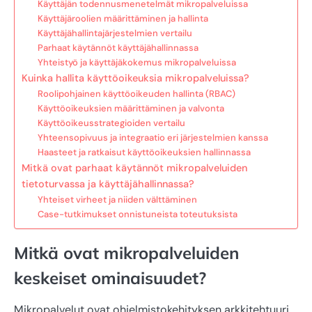
Käyttäjän todennusmenetelmät mikropalveluissa
Käyttäjäroolien määrittäminen ja hallinta
Käyttäjähallintajärjestelmien vertailu
Parhaat käytännöt käyttäjähallinnassa
Yhteistyö ja käyttäjäkokemus mikropalveluissa
Kuinka hallita käyttöoikeuksia mikropalveluissa?
Roolipohjainen käyttöoikeuden hallinta (RBAC)
Käyttöoikeuksien määrittäminen ja valvonta
Käyttöoikeusstrategioiden vertailu
Yhteensopivuus ja integraatio eri järjestelmien kanssa
Haasteet ja ratkaisut käyttöoikeuksien hallinnassa
Mitkä ovat parhaat käytännöt mikropalveluiden
tietoturvassa ja käyttäjähallinnassa?
Yhteiset virheet ja niiden välttäminen
Case-tutkimukset onnistuneista toteutuksista
Mitkä ovat mikropalveluiden
keskeiset ominaisuudet?
Mikropalvelut ovat ohjelmistokehityksen arkkitehtuuri,