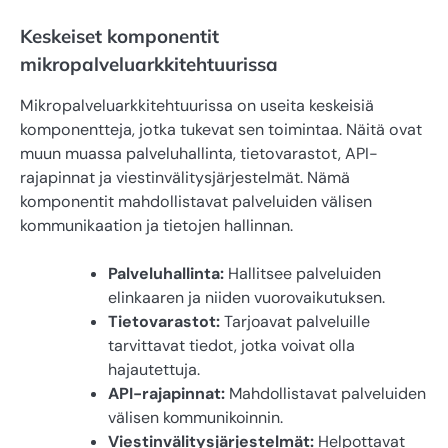
Keskeiset komponentit
mikropalveluarkkitehtuurissa
Mikropalveluarkkitehtuurissa on useita keskeisiä
komponentteja, jotka tukevat sen toimintaa. Näitä ovat
muun muassa palveluhallinta, tietovarastot, API-
rajapinnat ja viestinvälitysjärjestelmät. Nämä
komponentit mahdollistavat palveluiden välisen
kommunikaation ja tietojen hallinnan.
Palveluhallinta:
Hallitsee palveluiden
elinkaaren ja niiden vuorovaikutuksen.
Tietovarastot:
Tarjoavat palveluille
tarvittavat tiedot, jotka voivat olla
hajautettuja.
API-rajapinnat:
Mahdollistavat palveluiden
välisen kommunikoinnin.
Viestinvälitysjärjestelmät:
Helpottavat