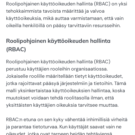
Roolipohjainen käyttöoikeuden hallinta (RBAC) on yksi
tehokkaimmista tavoista määrittää ja valvoa
käyttöoikeuksia, mikä auttaa varmistamaan, että vain
oikeilla henkilöillä on pääsy tarvittaviin resursseihin.
Roolipohjainen käyttöoikeuden hallinta
(RBAC)
Roolipohjainen käyttöoikeuden hallinta (RBAC)
perustuu käyttäjien rooleihin organisaatiossa.
Jokaiselle roolille määritellään tietyt käyttöoikeudet,
jotka rajoittavat pääsyä järjestelmiin ja tietoihin. Tämä
malli yksinkertaistaa käyttöoikeuksien hallintaa, koska
muutokset voidaan tehdä roolitasolla ilman, että
yksittäisten käyttäjien oikeuksia tarvitsee muuttaa.
RBAC:n etuna on sen kyky vähentää inhimillisiä virheitä
ja parantaa tietoturvaa. Kun käyttäjät saavat vain ne
oikeudet, jotka ovat tarpeen heidän tehtäviensä