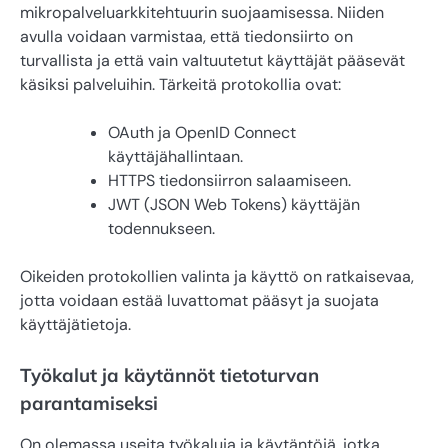
mikropalveluarkkitehtuurin suojaamisessa. Niiden
avulla voidaan varmistaa, että tiedonsiirto on
turvallista ja että vain valtuutetut käyttäjät pääsevät
käsiksi palveluihin. Tärkeitä protokollia ovat:
OAuth ja OpenID Connect
käyttäjähallintaan.
HTTPS tiedonsiirron salaamiseen.
JWT (JSON Web Tokens) käyttäjän
todennukseen.
Oikeiden protokollien valinta ja käyttö on ratkaisevaa,
jotta voidaan estää luvattomat pääsyt ja suojata
käyttäjätietoja.
Työkalut ja käytännöt tietoturvan
parantamiseksi
On olemassa useita työkaluja ja käytäntöjä, jotka