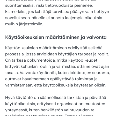
suorittamiseksi, riski tietovuodoista pienenee.
Esimerkiksi, jos kehittäjä tarvitsee pääsyn vain tiettyyn
sovellukseen, hänelle ei anneta laajempia oikeuksia
muihin järjestelmiin.
Käyttöoikeuksien määrittäminen ja valvonta
Käyttöoikeuksien määrittäminen edellyttää selkeää
prosessia, jossa arvioidaan käyttäjien tarpeet ja roolit.
On tärkeää dokumentoida, mitkä käyttöoikeudet
liittyvät kuhunkin rooliin ja varmistaa, että ne ovat ajan
tasalla. Valvontakäytännöt, kuten lokitietojen seuranta,
auttavat havaitsemaan epäilyttävää toimintaa ja
varmistamaan, että käyttöoikeuksia käytetään oikein.
Hyvä käytäntö on säännöllisesti tarkistaa ja päivittää
käyttöoikeuksia, erityisesti organisaation muutosten
yhteydessä, kuten henkilöstön vaihtuvuuden tai