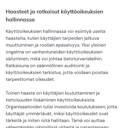
Haasteet ja ratkaisut käyttöoikeuksien
hallinnassa
Käyttöoikeuksien hallinnassa voi esiintyä useita
haasteita, kuten käyttäjien tarpeiden jatkuva
muuttuminen ja roolien epäselvyys. Yksi yleinen
ongelma on vanhentuneiden käyttöoikeuksien
säilyminen, mikä voi johtaa tietoturvariskeihin.
Ratkaisuna on säännöllinen auditointi ja
käyttöoikeuksien tarkistus, jotta voidaan poistaa
tarpeettomat oikeudet.
Toinen haaste on käyttäjien kouluttaminen ja
tietoisuuden lisääminen käyttöoikeuksista.
Organisaatioiden tulisi investoida koulutukseen, jotta
käyttäjät ymmärtävät, miksi käyttöoikeudet ovat
tärkeitä ja miten niitä hallitaan. Tämä voi auttaa
vähentämään inhimillisiä virheitä ja parantamaan