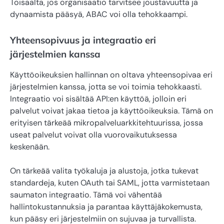
Toisaalta, jos organisaatio tarvitsee joustavuutta ja
dynaamista pääsyä, ABAC voi olla tehokkaampi.
Yhteensopivuus ja integraatio eri
järjestelmien kanssa
Käyttöoikeuksien hallinnan on oltava yhteensopivaa eri
järjestelmien kanssa, jotta se voi toimia tehokkaasti.
Integraatio voi sisältää API:en käyttöä, jolloin eri
palvelut voivat jakaa tietoa ja käyttöoikeuksia. Tämä on
erityisen tärkeää mikropalveluarkkitehtuurissa, jossa
useat palvelut voivat olla vuorovaikutuksessa
keskenään.
On tärkeää valita työkaluja ja alustoja, jotka tukevat
standardeja, kuten OAuth tai SAML, jotta varmistetaan
saumaton integraatio. Tämä voi vähentää
hallintokustannuksia ja parantaa käyttäjäkokemusta,
kun pääsy eri järjestelmiin on sujuvaa ja turvallista.