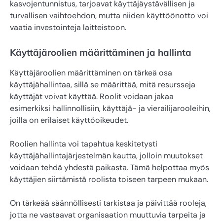
kasvojentunnistus, tarjoavat käyttäjäystävällisen ja
turvallisen vaihtoehdon, mutta niiden käyttöönotto voi
vaatia investointeja laitteistoon.
Käyttäjäroolien määrittäminen ja hallinta
Käyttäjäroolien määrittäminen on tärkeä osa
käyttäjähallintaa, sillä se määrittää, mitä resursseja
käyttäjät voivat käyttää. Roolit voidaan jakaa
esimerkiksi hallinnollisiin, käyttäjä- ja vierailijarooleihin,
joilla on erilaiset käyttöoikeudet.
Roolien hallinta voi tapahtua keskitetysti
käyttäjähallintajärjestelmän kautta, jolloin muutokset
voidaan tehdä yhdestä paikasta. Tämä helpottaa myös
käyttäjien siirtämistä roolista toiseen tarpeen mukaan.
On tärkeää säännöllisesti tarkistaa ja päivittää rooleja,
jotta ne vastaavat organisaation muuttuvia tarpeita ja