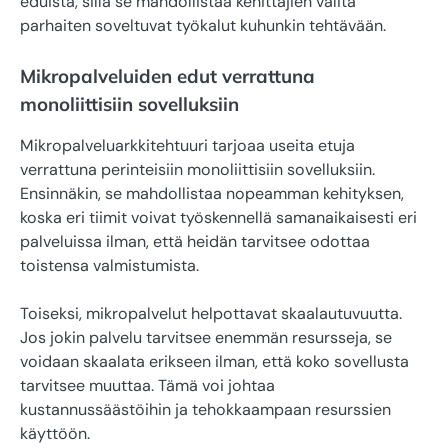
eduista, sillä se mahdollistaa kehittäjien valita
parhaiten soveltuvat työkalut kuhunkin tehtävään.
Mikropalveluiden edut verrattuna
monoliittisiin sovelluksiin
Mikropalveluarkkitehtuuri tarjoaa useita etuja
verrattuna perinteisiin monoliittisiin sovelluksiin.
Ensinnäkin, se mahdollistaa nopeamman kehityksen,
koska eri tiimit voivat työskennellä samanaikaisesti eri
palveluissa ilman, että heidän tarvitsee odottaa
toistensa valmistumista.
Toiseksi, mikropalvelut helpottavat skaalautuvuutta.
Jos jokin palvelu tarvitsee enemmän resursseja, se
voidaan skaalata erikseen ilman, että koko sovellusta
tarvitsee muuttaa. Tämä voi johtaa
kustannussäästöihin ja tehokkaampaan resurssien
käyttöön.