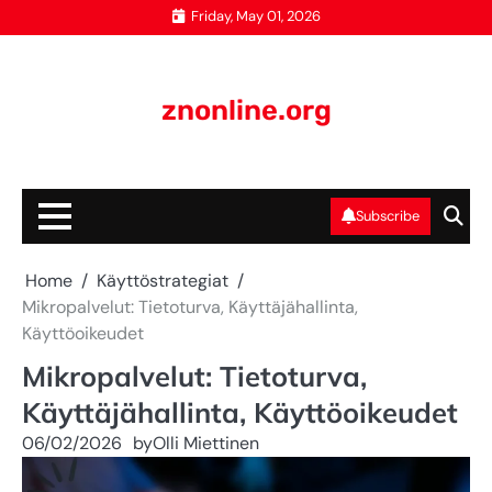
Skip
Friday, May 01, 2026
to
content
znonline.org
Subscribe
Home
Käyttöstrategiat
Mikropalvelut: Tietoturva, Käyttäjähallinta,
Käyttöoikeudet
Mikropalvelut: Tietoturva,
Käyttäjähallinta, Käyttöoikeudet
06/02/2026
by
Olli Miettinen