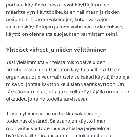
parhaat käytännöt keskittyvät käyttäjäroolien
määrittelyyn, käyttöoikeuksien hallintaan ja riskien
arviointiin. Tietoturvakeinojen, kuten vahvojen
salasanakäytäntöjen ja monivaiheisen todennuksen,
käyttö on olennaista suojauksen varmistamiseksi.
Yhteiset virheet ja niiden välttäminen
Yksi yleisimmistä virheistä mikropalveluiden
tietoturvassa on riittämätön käyttäjähallinta. Usein
organisaatiot eivät määrittele selkeästi käyttäjärooleja,
mikä voi johtaa käyttöoikeuksien väärinkäyttöön. On
tärkeää varmistaa, että jokaisella käyttäjällä on vain ne
oikeudet, joita he todella tarvitsevat.
Toinen yleinen virhe on heikko salasana- ja
todennuskäytäntö. Salasanojen käyttö ilman
monivaiheista todennusta altistaa järjestelmät
hyökkäyksille. Organisaatioiden tulisi kouluttaa